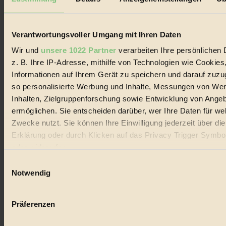
Biorama steht für einen nachhaltigen Lebensstil und bewussten
Lebenswandel. Es ist eine moderne Plattform für Ideen, Menschen
und Produkte, ein Leitfaden im schnell wachsenden Markt des
Handels mit Bioprodukten, des Fair-Trade sowie der Branche
Verantwortungsvoller Umgang mit Ihren Daten
alternativer Energien.
Wir und
unsere 1022 Partner
verarbeiten Ihre persönlichen 
Social Media
z. B. Ihre IP-Adresse, mithilfe von Technologien wie Cookies
22.601 Fans auf Facebook
Informationen auf Ihrem Gerät zu speichern und darauf zuzu
3.415 Follower auf Twitter
Folge uns auf Instagram
so personalisierte Werbung und Inhalte, Messungen von We
Themen
Inhalten, Zielgruppenforschung sowie Entwicklung von Ange
#
ermöglichen. Sie entscheiden darüber, wer Ihre Daten für we
Zwecke nutzt. Sie können Ihre Einwilligung jederzeit über di
Bio
Erklärung oder durch Klicken auf das Privacy Trigger Symbo
#
oder widerrufen
Einwilligungsauswahl
Nachhaltigkeit
Wenn Sie es erlauben, würden wir auch gerne:
Notwendig
#
Informationen über Ihre geografische Lage erfassen, 
auf einige Meter genau sein können
Vegan
Präferenzen
Ihr Gerät durch aktives Scannen nach bestimmten 
#
(Fingerprinting) identifizieren