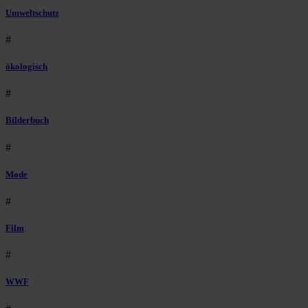
Umweltschutz
#
ökologisch
#
Bilderbuch
#
Mode
#
Film
#
WWF