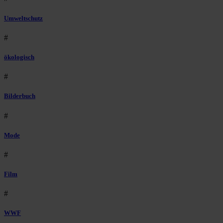
Umweltschutz
#
ökologisch
#
Bilderbuch
#
Mode
#
Film
#
WWF