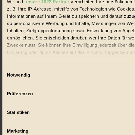
Wir und
unsere 1022 Partner
verarbeiten Ihre persönlichen 
#
z. B. Ihre IP-Adresse, mithilfe von Technologien wie Cookies
Lebensmittel
Informationen auf Ihrem Gerät zu speichern und darauf zuzu
so personalisierte Werbung und Inhalte, Messungen von We
#
Inhalten, Zielgruppenforschung sowie Entwicklung von Ange
ermöglichen. Sie entscheiden darüber, wer Ihre Daten für we
Natur
Zwecke nutzt. Sie können Ihre Einwilligung jederzeit über di
#
Erklärung oder durch Klicken auf das Privacy Trigger Symbo
oder widerrufen
kinderbuch
Einwilligungsauswahl
#
Wenn Sie es erlauben, würden wir auch gerne:
Notwendig
Informationen über Ihre geografische Lage erfassen, 
Umwelt
auf einige Meter genau sein können
Präferenzen
Ihr Gerät durch aktives Scannen nach bestimmten 
#
(Fingerprinting) identifizieren
Essen
Statistiken
Erfahren Sie mehr darüber, wie Ihre persönlichen Daten verar
werden, und legen Sie Ihre Präferenzen im
Abschnitt Einzel
#
fest.
Marketing
nachhaltig