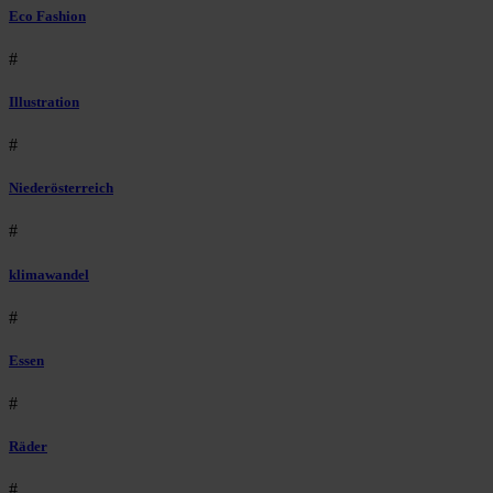
Eco Fashion
#
Illustration
#
Niederösterreich
#
klimawandel
#
Essen
#
Räder
#