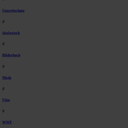
Umweltschutz
#
ökologisch
#
Bilderbuch
#
Mode
#
Film
#
WWF