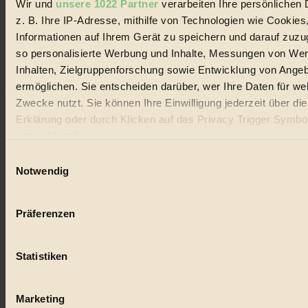
Wir und
unsere 1022 Partner
verarbeiten Ihre persönlichen 
#
z. B. Ihre IP-Adresse, mithilfe von Technologien wie Cookies
Lebensmittel
Informationen auf Ihrem Gerät zu speichern und darauf zuzu
so personalisierte Werbung und Inhalte, Messungen von We
#
Inhalten, Zielgruppenforschung sowie Entwicklung von Ange
ermöglichen. Sie entscheiden darüber, wer Ihre Daten für we
Natur
Zwecke nutzt. Sie können Ihre Einwilligung jederzeit über di
#
Erklärung oder durch Klicken auf das Privacy Trigger Symbo
oder widerrufen
kinderbuch
Einwilligungsauswahl
#
Wenn Sie es erlauben, würden wir auch gerne:
Notwendig
Informationen über Ihre geografische Lage erfassen, 
Umwelt
auf einige Meter genau sein können
Präferenzen
Ihr Gerät durch aktives Scannen nach bestimmten 
#
(Fingerprinting) identifizieren
Essen
Statistiken
Erfahren Sie mehr darüber, wie Ihre persönlichen Daten verar
werden, und legen Sie Ihre Präferenzen im
Abschnitt Einzel
#
fest.
Marketing
nachhaltig