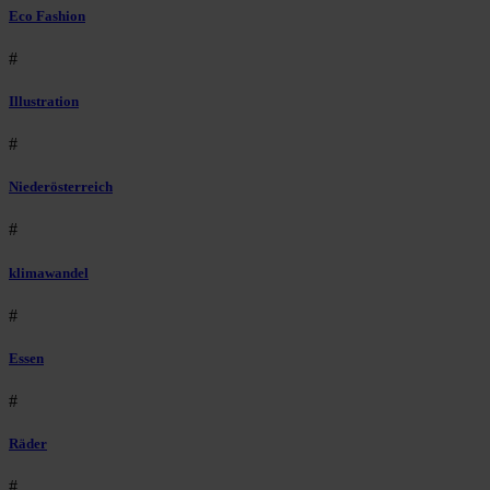
Eco Fashion
#
Illustration
#
Niederösterreich
#
klimawandel
#
Essen
#
Räder
#