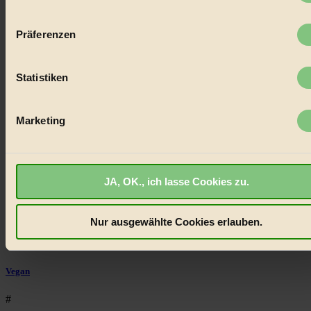
Wenn Sie es erlauben, würden wir auch gerne:
Lebenswandel. Es ist eine moderne Plattform für Ideen, Menschen
und Produkte, ein Leitfaden im schnell wachsenden Markt des
Informationen über Ihre geografische Lage erfassen,
Präferenzen
Handels mit Bioprodukten, des Fair-Trade sowie der Branche
welche bis auf einige Meter genau sein können
alternativer Energien.
Ihr Gerät durch aktives Scannen nach bestimmten
Social Media
Merkmalen (Fingerprinting) identifizieren
Statistiken
22.601 Fans auf Facebook
Erfahren Sie mehr darüber, wie Ihre persönlichen Daten
3.415 Follower auf Twitter
Folge uns auf Instagram
verarbeitet werden, und legen Sie Ihre Präferenzen im
Absch
Marketing
Themen
Einzelheiten
fest.
#
BIORAMA.eu verwendet Cookies
Bio
JA, OK., ich lasse Cookies zu.
biorama.eu
ist werbefinanziert und deswegen für dich
#
kostenfrei.
Wir benötigen deine Einwilligung für Cookies, um
etwa selbst anonymisierte Statistiken dazu auslesen zu kön
Nachhaltigkeit
Nur ausgewählte Cookies erlauben.
welche Inhalte besonders gut ankommen, Inhalte wie Videos
#
externen Plattformen anzuzeigen, oder auch, um Werbung
auszuspielen.
Mehr erfahren
.
Vegan
Bist du damit einverstanden?
#