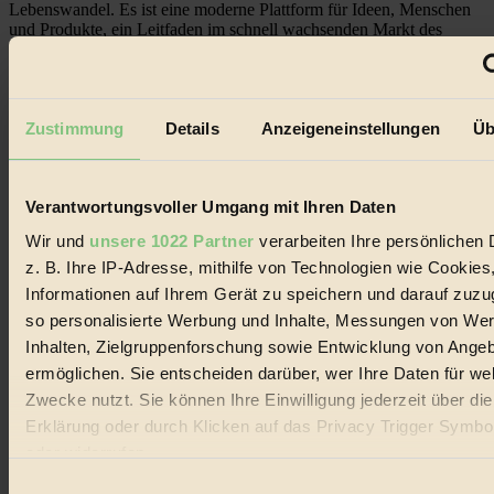
Lebenswandel. Es ist eine moderne Plattform für Ideen, Menschen
und Produkte, ein Leitfaden im schnell wachsenden Markt des
Handels mit Bioprodukten, des Fair-Trade sowie der Branche
alternativer Energien.
Social Media
22.601 Fans auf Facebook
Zustimmung
Details
Anzeigeneinstellungen
Üb
3.415 Follower auf Twitter
Folge uns auf Instagram
Themen
#
Verantwortungsvoller Umgang mit Ihren Daten
Wir und
unsere 1022 Partner
verarbeiten Ihre persönlichen 
Bio
z. B. Ihre IP-Adresse, mithilfe von Technologien wie Cookies
#
Informationen auf Ihrem Gerät zu speichern und darauf zuzu
so personalisierte Werbung und Inhalte, Messungen von We
Nachhaltigkeit
Inhalten, Zielgruppenforschung sowie Entwicklung von Ange
ermöglichen. Sie entscheiden darüber, wer Ihre Daten für we
#
Zwecke nutzt. Sie können Ihre Einwilligung jederzeit über di
Vegan
Erklärung oder durch Klicken auf das Privacy Trigger Symbo
oder widerrufen
#
Einwilligungsauswahl