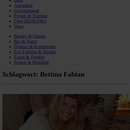
Blog
Ausgaben
Gewinnspiele
Events & Termine
Über BIORAMA
Shop
Beauty & Fitness
Bio & Natur
Diskurs & Kommentar
Eco Fashion & Design
Essen & Trinken
Reisen & Mobilität
Schlagwort:
Bettina Fabian