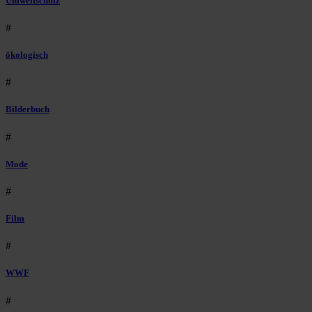
Umweltschutz
#
ökologisch
#
Bilderbuch
#
Mode
#
Film
#
WWF
#