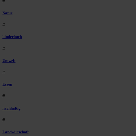
#
Natur
#
kinderbuch
#
Umwelt
#
Essen
#
nachhaltig
#
Landwirtschaft