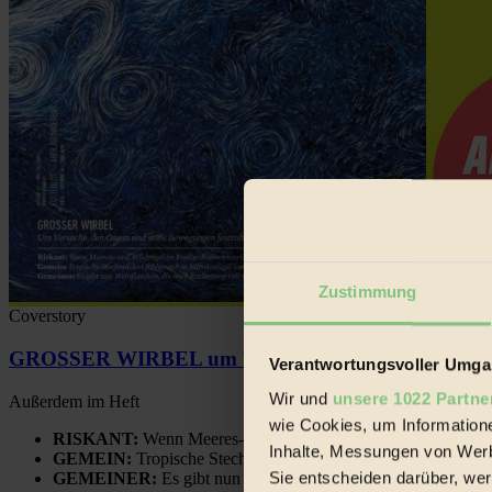
Zustimmung
Coverstory
GROSSER WIRBEL um Versuche, den Ozean und sein
Verantwortungsvoller Umgan
Wir und
unsere 1022 Partne
Außerdem im Heft
wie Cookies, um Information
RISKANT:
Wenn Meeres- und Wildvögel im Freilandhühnerbe
Inhalte, Messungen von Werb
GEMEIN:
Tropische Stechmücken fühlen sich in Mitteleuropa
Sie entscheiden darüber, wer
GEMEINER:
Es gibt nun Weinflaschen, die nach Entleerung