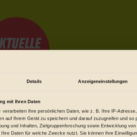
Details
Anzeigeneinstellungen
e Bewegungen festzuhalten.
g mit Ihren Daten
r
verarbeiten Ihre persönlichen Daten, wie z. B. Ihre IP-Adresse,
en auf Ihrem Gerät zu speichern und darauf zuzugreifen und so 
trieb vorbeischauen.
ung und Inhalten, Zielgruppenforschung sowie Entwicklung von
 inziwschen oft zu Hause.
 Ihre Daten für welche Zwecke nutzt. Sie können Ihre Einwilligun
 voll wieder zu dir zurückkommen.