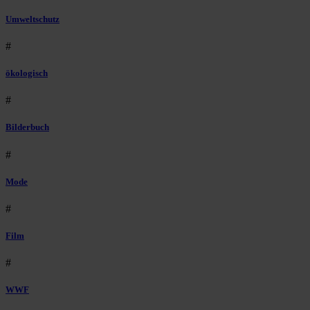
Umweltschutz
#
ökologisch
#
Bilderbuch
#
Mode
#
Film
#
WWF