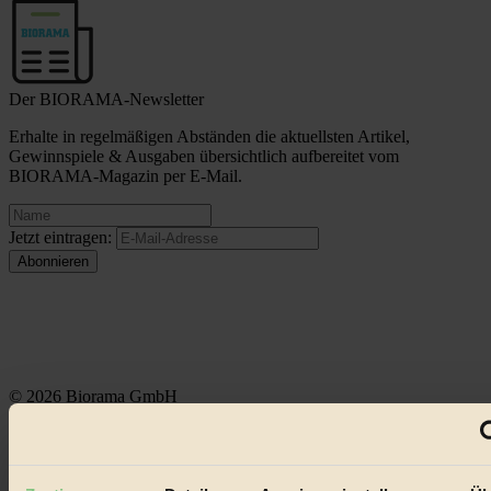
Der BIORAMA-Newsletter
Erhalte in regelmäßigen Abständen die aktuellsten Artikel,
Gewinnspiele & Ausgaben übersichtlich aufbereitet vom
BIORAMA-Magazin per E-Mail.
Jetzt eintragen:
© 2026 Biorama GmbH
Impressum & Disclaimer
Datenschutz
Mediadaten