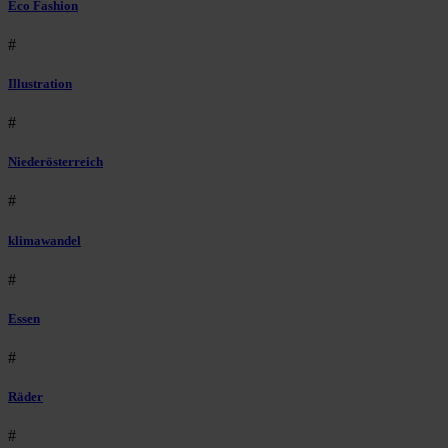
Eco Fashion
#
Illustration
#
Niederösterreich
#
klimawandel
#
Essen
#
Räder
#