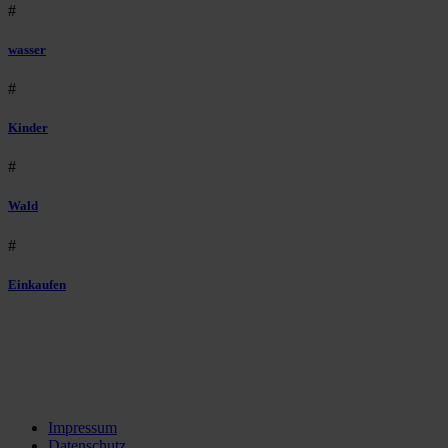
#
wasser
#
Kinder
#
Wald
#
Einkaufen
Impressum
Datenschutz