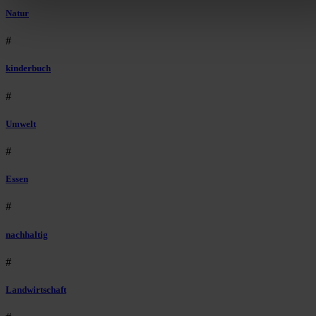
auszuspielen.
Mehr erfahren
.
Natur
Bist du damit einverstanden?
#
kinderbuch
#
Umwelt
#
Essen
#
nachhaltig
#
Landwirtschaft