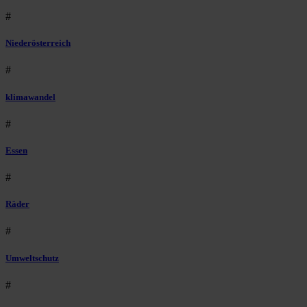
#
Niederösterreich
#
klimawandel
#
Essen
#
Räder
#
Umweltschutz
#