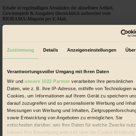
Erhalte in regelmäßigen Abständen die aktuellsten Artikel,
Gewinnspiele & Ausgaben übersichtlich aufbereitet vom
BIORAMA-Magazin per E-Mail.
Jetzt eintragen:
Zustimmung
Details
Anzeigeneinstellungen
Über
Verantwortungsvoller Umgang mit Ihren Daten
© 2026 Biorama GmbH
Wir und
unsere 1022 Partner
verarbeiten Ihre persönlichen
Daten, wie z. B. Ihre IP-Adresse, mithilfe von Technologien w
Impressum & Disclaimer
Datenschutz
Cookies, um Informationen auf Ihrem Gerät zu speichern un
Mediadaten
darauf zuzugreifen und so personalisierte Werbung und Inhal
Messungen von Werbung und Inhalten, Zielgruppenforschun
Biorama steht für einen nachhaltigen Lebensstil und bewussten
Lebenswandel. Es ist eine moderne Plattform für Ideen, Menschen
sowie Entwicklung von Angeboten zu ermöglichen. Sie
und Produkte, ein Leitfaden im schnell wachsenden Markt des
entscheiden darüber, wer Ihre Daten für welche Zwecke nutzt
Handels mit Bioprodukten, des Fair-Trade sowie der Branche
können Ihre Einwilligung jederzeit über die Cookie-Erklärung
alternativer Energien.