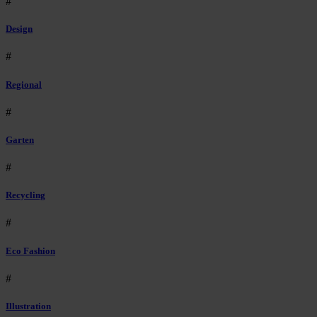
#
Design
#
Regional
#
Garten
#
Recycling
#
Eco Fashion
#
Illustration