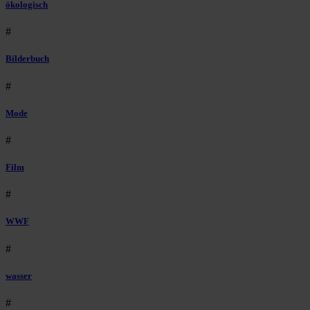
ökologisch
#
Bilderbuch
#
Mode
#
Film
#
WWF
#
wasser
#