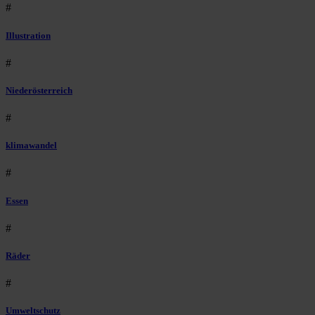
#
Illustration
#
Niederösterreich
#
klimawandel
#
Essen
#
Räder
#
Umweltschutz