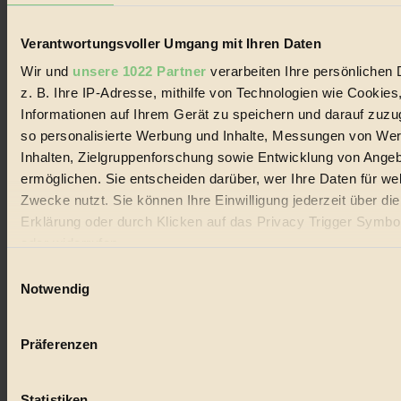
Lebenswandel. Es ist eine moderne Plattform für Ideen, Menschen
und Produkte, ein Leitfaden im schnell wachsenden Markt des
Handels mit Bioprodukten, des Fair-Trade sowie der Branche
Verantwortungsvoller Umgang mit Ihren Daten
alternativer Energien.
Wir und
unsere 1022 Partner
verarbeiten Ihre persönlichen 
Social Media
z. B. Ihre IP-Adresse, mithilfe von Technologien wie Cookies
22.601 Fans auf Facebook
3.415 Follower auf Twitter
Informationen auf Ihrem Gerät zu speichern und darauf zuzu
Folge uns auf Instagram
so personalisierte Werbung und Inhalte, Messungen von We
Themen
Inhalten, Zielgruppenforschung sowie Entwicklung von Ange
#
ermöglichen. Sie entscheiden darüber, wer Ihre Daten für we
Bio
Zwecke nutzt. Sie können Ihre Einwilligung jederzeit über di
Erklärung oder durch Klicken auf das Privacy Trigger Symbo
#
oder widerrufen
Nachhaltigkeit
Einwilligungsauswahl
Wenn Sie es erlauben, würden wir auch gerne:
Notwendig
#
Informationen über Ihre geografische Lage erfassen, 
auf einige Meter genau sein können
Vegan
Präferenzen
Ihr Gerät durch aktives Scannen nach bestimmten 
#
(Fingerprinting) identifizieren
Statistiken
Erfahren Sie mehr darüber, wie Ihre persönlichen Daten verar