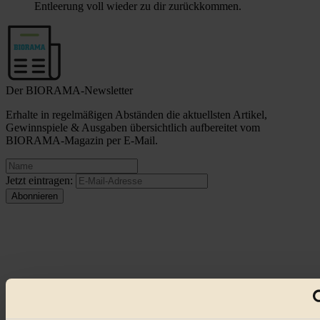
Entleerung voll wieder zu dir zurückkommen.
Der BIORAMA-Newsletter
Erhalte in regelmäßigen Abständen die aktuellsten Artikel,
Gewinnspiele & Ausgaben übersichtlich aufbereitet vom
BIORAMA-Magazin per E-Mail.
Jetzt eintragen:
© 2026 Biorama GmbH
Impressum & Disclaimer