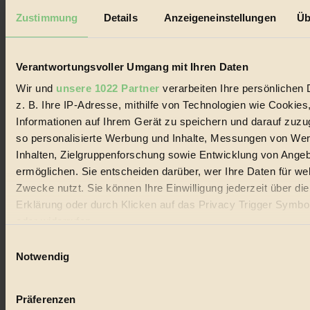
Datenschutz
Mediadaten
Zustimmung
Details
Anzeigeneinstellungen
Üb
Biorama steht für einen nachhaltigen Lebensstil und bewussten
Lebenswandel. Es ist eine moderne Plattform für Ideen, Menschen
und Produkte, ein Leitfaden im schnell wachsenden Markt des
Verantwortungsvoller Umgang mit Ihren Daten
Handels mit Bioprodukten, des Fair-Trade sowie der Branche
alternativer Energien.
Wir und
unsere 1022 Partner
verarbeiten Ihre persönlichen 
z. B. Ihre IP-Adresse, mithilfe von Technologien wie Cookies
Social Media
Informationen auf Ihrem Gerät zu speichern und darauf zuzu
22.601 Fans auf Facebook
3.415 Follower auf Twitter
so personalisierte Werbung und Inhalte, Messungen von We
Folge uns auf Instagram
Inhalten, Zielgruppenforschung sowie Entwicklung von Ange
Themen
ermöglichen. Sie entscheiden darüber, wer Ihre Daten für we
#
Zwecke nutzt. Sie können Ihre Einwilligung jederzeit über di
Bio
Erklärung oder durch Klicken auf das Privacy Trigger Symbo
oder widerrufen
#
Einwilligungsauswahl
Wenn Sie es erlauben, würden wir auch gerne:
Nachhaltigkeit
Notwendig
Informationen über Ihre geografische Lage erfassen, 
#
auf einige Meter genau sein können
Präferenzen
Ihr Gerät durch aktives Scannen nach bestimmten 
Vegan