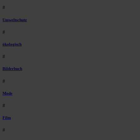
#
Umweltschutz
#
ökologisch
#
Bilderbuch
#
Mode
#
Film
#