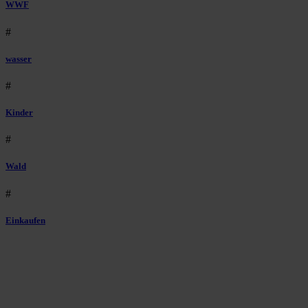
WWF
#
wasser
#
Kinder
#
Wald
#
Einkaufen