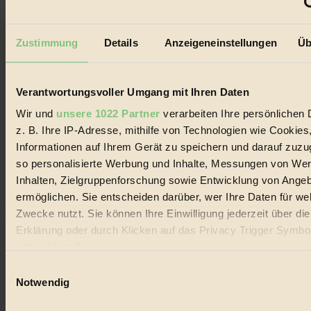
GROSSER WIRBEL um Versuche, den Ozean und
seine Bewegungen festzuhalten.
Zustimmung
Details
Anzeigeneinstellungen
Üb
Außerdem im Heft
RISKANT:
Wenn Meeres- und Wildvögel im
Freilandhühnerbetrieb vorbeischauen.
Verantwortungsvoller Umgang mit Ihren Daten
GEMEIN:
Tropische Stechmücken fühlen sich in
Mitteleuropa inziwschen oft zu Hause.
Wir und
unsere 1022 Partner
verarbeiten Ihre persönlichen 
GEMEINER:
Es gibt nun Weinflaschen, die nach
z. B. Ihre IP-Adresse, mithilfe von Technologien wie Cookies
Entleerung voll wieder zu dir zurückkommen.
Informationen auf Ihrem Gerät zu speichern und darauf zuzu
so personalisierte Werbung und Inhalte, Messungen von We
Inhalten, Zielgruppenforschung sowie Entwicklung von Ange
ermöglichen. Sie entscheiden darüber, wer Ihre Daten für we
Der BIORAMA-Newsletter
Zwecke nutzt. Sie können Ihre Einwilligung jederzeit über di
Erklärung oder durch Klicken auf das Privacy Trigger Symbo
Erhalte in regelmäßigen Abständen die aktuellsten Artikel,
oder widerrufen
Gewinnspiele & Ausgaben übersichtlich aufbereitet vom
BIORAMA-Magazin per E-Mail.
Einwilligungsauswahl
Wenn Sie es erlauben, würden wir auch gerne:
Notwendig
Informationen über Ihre geografische Lage erfassen, 
Jetzt eintragen: