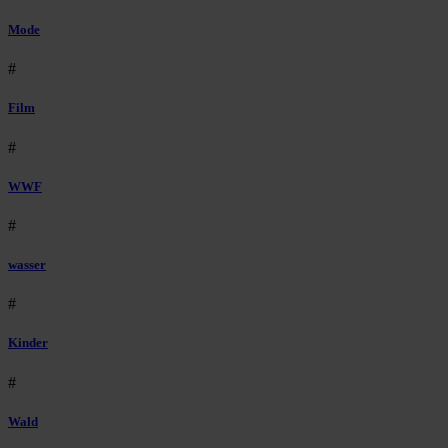
Mode
#
Film
#
WWF
#
wasser
#
Kinder
#
Wald