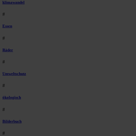
klimawandel
#
Essen
#
Räder
#
Umweltschutz
#
ökologisch
#
Bilderbuch
#