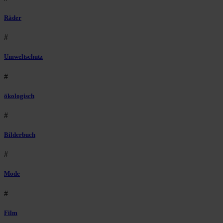
Räder
#
Umweltschutz
#
ökologisch
#
Bilderbuch
#
Mode
#
Film