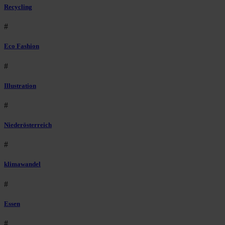
Recycling
#
Eco Fashion
#
Illustration
#
Niederösterreich
#
klimawandel
#
Essen
#