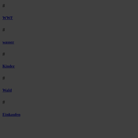
#
WWF
#
wasser
#
Kinder
#
Wald
#
Einkaufen