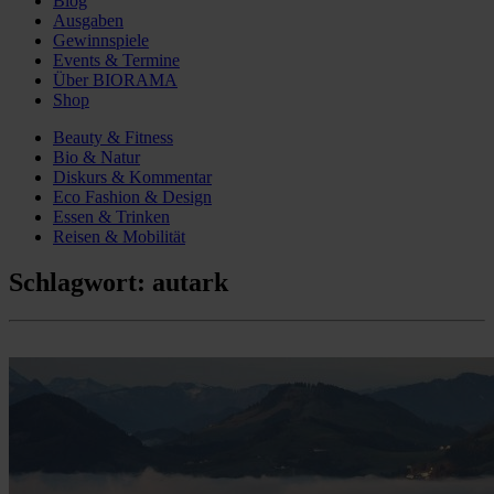
Blog
Ausgaben
Gewinnspiele
Events & Termine
Über BIORAMA
Shop
Beauty & Fitness
Bio & Natur
Diskurs & Kommentar
Eco Fashion & Design
Essen & Trinken
Reisen & Mobilität
Schlagwort:
autark