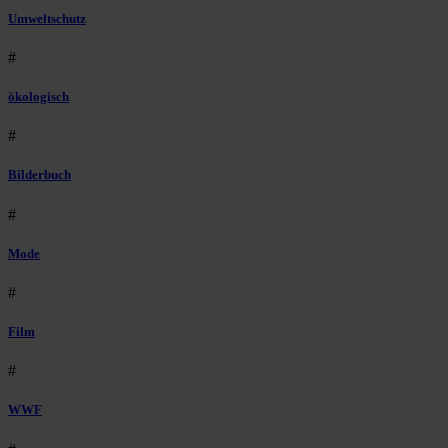
Umweltschutz
#
ökologisch
#
Bilderbuch
#
Mode
#
Film
#
WWF