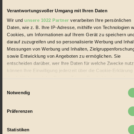
Biorama steht für einen nachhaltigen Lebensstil und bewussten
Lebenswandel. Es ist eine moderne Plattform für Ideen, Menschen
Verantwortungsvoller Umgang mit Ihren Daten
und Produkte, ein Leitfaden im schnell wachsenden Markt des
Handels mit Bioprodukten, des Fair-Trade sowie der Branche
Wir und
unsere 1022 Partner
verarbeiten Ihre persönlichen
alternativer Energien.
Daten, wie z. B. Ihre IP-Adresse, mithilfe von Technologien w
Social Media
Cookies, um Informationen auf Ihrem Gerät zu speichern un
22.601 Fans auf Facebook
darauf zuzugreifen und so personalisierte Werbung und Inhal
3.415 Follower auf Twitter
Messungen von Werbung und Inhalten, Zielgruppenforschun
Folge uns auf Instagram
Themen
sowie Entwicklung von Angeboten zu ermöglichen. Sie
#
entscheiden darüber, wer Ihre Daten für welche Zwecke nutzt
können Ihre Einwilligung jederzeit über die Cookie-Erklärung
Bio
durch Klicken auf das Privacy Trigger Symbol ändern oder
#
widerrufen
Einwilligungsauswahl
Notwendig
Nachhaltigkeit
Wenn Sie es erlauben, würden wir auch gerne:
Informationen über Ihre geografische Lage erfassen,
#
Präferenzen
welche bis auf einige Meter genau sein können
Vegan
Ihr Gerät durch aktives Scannen nach bestimmten
Merkmalen (Fingerprinting) identifizieren
Statistiken
#