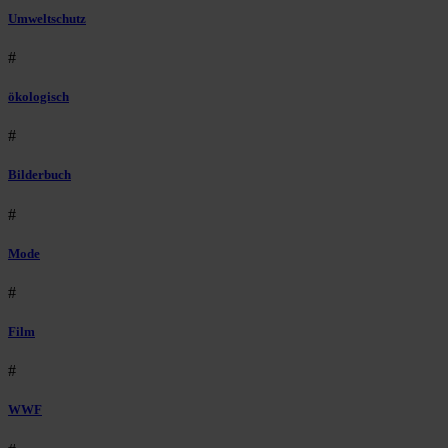
Umweltschutz
#
ökologisch
#
Bilderbuch
#
Mode
#
Film
#
WWF