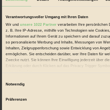
Biorama steht für einen nachhaltigen Lebensstil und bewussten
Lebenswandel. Es ist eine moderne Plattform für Ideen, Menschen
und Produkte, ein Leitfaden im schnell wachsenden Markt des
Handels mit Bioprodukten, des Fair-Trade sowie der Branche
Verantwortungsvoller Umgang mit Ihren Daten
alternativer Energien.
Wir und
unsere 1022 Partner
verarbeiten Ihre persönlichen 
Social Media
z. B. Ihre IP-Adresse, mithilfe von Technologien wie Cookies
22.601 Fans auf Facebook
Informationen auf Ihrem Gerät zu speichern und darauf zuzu
3.415 Follower auf Twitter
Folge uns auf Instagram
so personalisierte Werbung und Inhalte, Messungen von We
Themen
Inhalten, Zielgruppenforschung sowie Entwicklung von Ange
#
ermöglichen. Sie entscheiden darüber, wer Ihre Daten für we
Zwecke nutzt. Sie können Ihre Einwilligung jederzeit über di
Bio
Erklärung oder durch Klicken auf das Privacy Trigger Symbo
#
oder widerrufen
Einwilligungsauswahl
Nachhaltigkeit
Wenn Sie es erlauben, würden wir auch gerne:
Notwendig
#
Informationen über Ihre geografische Lage erfassen, 
auf einige Meter genau sein können
Vegan
Präferenzen
Ihr Gerät durch aktives Scannen nach bestimmten 
#
(Fingerprinting) identifizieren