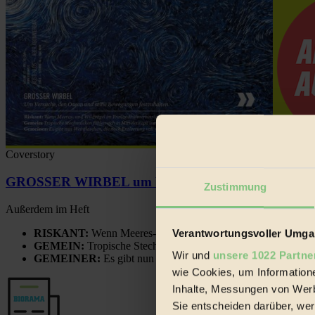
Coverstory
GROSSER WIRBEL um Versuche, den Ozean und sein
Zustimmung
Außerdem im Heft
RISKANT:
Wenn Meeres- und Wildvögel im Freilandhühnerbe
Verantwortungsvoller Umgan
GEMEIN:
Tropische Stechmücken fühlen sich in Mitteleuropa
Wir und
unsere 1022 Partne
GEMEINER:
Es gibt nun Weinflaschen, die nach Entleerung
wie Cookies, um Information
Inhalte, Messungen von Werb
Sie entscheiden darüber, wer