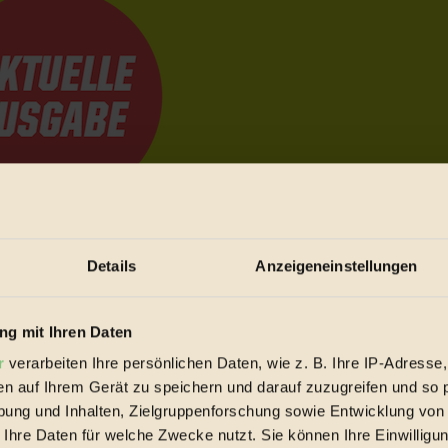
e Bewegungen festzuhalten.
Details
Anzeigeneinstellungen
trieb vorbeischauen.
g mit Ihren Daten
 inziwschen oft zu Hause.
r
verarbeiten Ihre persönlichen Daten, wie z. B. Ihre IP-Adresse,
 voll wieder zu dir zurückkommen.
en auf Ihrem Gerät zu speichern und darauf zuzugreifen und so 
ung und Inhalten, Zielgruppenforschung sowie Entwicklung von
 Ihre Daten für welche Zwecke nutzt. Sie können Ihre Einwilligun