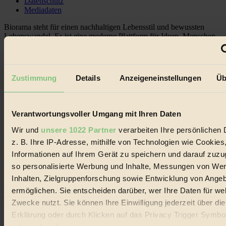
Datenschutz
Mediadaten
Biorama steht für einen nachhaltigen Lebensstil und bewussten
Lebenswandel. Es ist eine moderne Plattform für Ideen, Menschen
und Produkte, ein Leitfaden im schnell wachsenden Markt des
Handels mit Bioprodukten, des Fair-Trade sowie der Branche
alternativer Energien.
Zustimmung
Details
Anzeigeneinstellungen
Üb
Social Media
22.601 Fans auf Facebook
3.415 Follower auf Twitter
Folge uns auf Instagram
Verantwortungsvoller Umgang mit Ihren Daten
Themen
#
Wir und
unsere 1022 Partner
verarbeiten Ihre persönlichen 
z. B. Ihre IP-Adresse, mithilfe von Technologien wie Cookies
Bio
Informationen auf Ihrem Gerät zu speichern und darauf zuzu
#
so personalisierte Werbung und Inhalte, Messungen von We
Inhalten, Zielgruppenforschung sowie Entwicklung von Ange
Nachhaltigkeit
ermöglichen. Sie entscheiden darüber, wer Ihre Daten für we
Zwecke nutzt. Sie können Ihre Einwilligung jederzeit über di
#
Erklärung oder durch Klicken auf das Privacy Trigger Symbo
Vegan