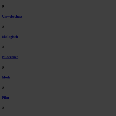
#
Umweltschutz
#
ökologisch
#
Bilderbuch
#
Mode
#
Film
#