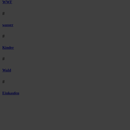
WWF
#
wasser
#
Kinder
#
Wald
#
Einkaufen