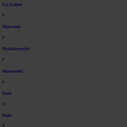
Eco Fashion
#
Illustration
#
Niederösterreich
#
klimawandel
#
Essen
#
Räder
#