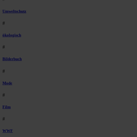
Umweltschutz
#
ökologisch
#
Bilderbuch
#
Mode
#
Film
#
WWF