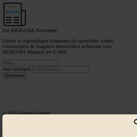
Der BIORAMA-Newsletter
Erhalte in regelmäßigen Abständen die aktuellsten Artikel,
Gewinnspiele & Ausgaben übersichtlich aufbereitet vom
BIORAMA-Magazin per E-Mail.
Jetzt eintragen:
© 2026 Biorama GmbH
Impressum & Disclaimer
Datenschutz
Mediadaten