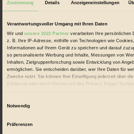
Zustimmung
Details
Anzeigeneinstellungen
Üb
Biorama steht für einen nachhaltigen Lebensstil und bewussten
Lebenswandel. Es ist eine moderne Plattform für Ideen, Menschen
und Produkte, ein Leitfaden im schnell wachsenden Markt des
Verantwortungsvoller Umgang mit Ihren Daten
Handels mit Bioprodukten, des Fair-Trade sowie der Branche
alternativer Energien.
Wir und
unsere 1022 Partner
verarbeiten Ihre persönlichen 
Social Media
z. B. Ihre IP-Adresse, mithilfe von Technologien wie Cookies
22.601 Fans auf Facebook
Informationen auf Ihrem Gerät zu speichern und darauf zuzu
3.415 Follower auf Twitter
so personalisierte Werbung und Inhalte, Messungen von We
Folge uns auf Instagram
Themen
Inhalten, Zielgruppenforschung sowie Entwicklung von Ange
#
ermöglichen. Sie entscheiden darüber, wer Ihre Daten für we
Zwecke nutzt. Sie können Ihre Einwilligung jederzeit über di
Bio
Erklärung oder durch Klicken auf das Privacy Trigger Symbo
#
oder widerrufen
Einwilligungsauswahl
Nachhaltigkeit
Wenn Sie es erlauben, würden wir auch gerne:
Notwendig
Informationen über Ihre geografische Lage erfassen, 
#
auf einige Meter genau sein können
Präferenzen
Vegan
Ihr Gerät durch aktives Scannen nach bestimmten 