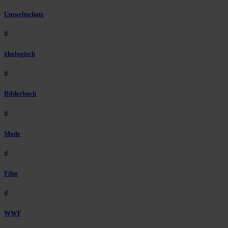
Umweltschutz
#
ökologisch
#
Bilderbuch
#
Mode
#
Film
#
WWF