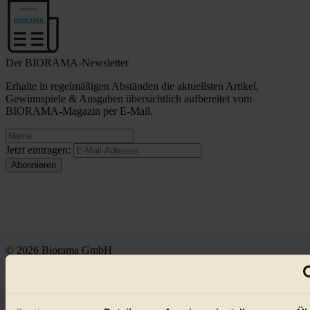
Der BIORAMA-Newsletter
Erhalte in regelmäßigen Abständen die aktuellsten Artikel,
Gewinnspiele & Ausgaben übersichtlich aufbereitet vom
BIORAMA-Magazin per E-Mail.
Jetzt eintragen:
© 2026 Biorama GmbH
Impressum & Disclaimer
Datenschutz
Mediadaten