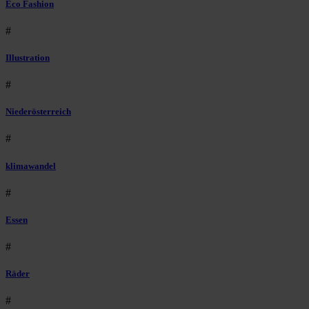
Eco Fashion
#
Illustration
#
Niederösterreich
#
klimawandel
#
Essen
#
Räder
#