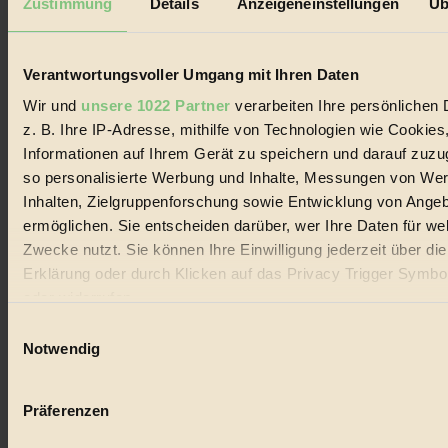
Zustimmung
Details
Anzeigeneinstellungen
Üb
Biorama steht für einen nachhaltigen Lebensstil und bewussten
Lebenswandel. Es ist eine moderne Plattform für Ideen, Menschen
und Produkte, ein Leitfaden im schnell wachsenden Markt des
Handels mit Bioprodukten, des Fair-Trade sowie der Branche
Verantwortungsvoller Umgang mit Ihren Daten
alternativer Energien.
Wir und
unsere 1022 Partner
verarbeiten Ihre persönlichen 
Social Media
z. B. Ihre IP-Adresse, mithilfe von Technologien wie Cookies
22.601 Fans auf Facebook
Informationen auf Ihrem Gerät zu speichern und darauf zuzu
3.415 Follower auf Twitter
Folge uns auf Instagram
so personalisierte Werbung und Inhalte, Messungen von We
Themen
Inhalten, Zielgruppenforschung sowie Entwicklung von Ange
#
ermöglichen. Sie entscheiden darüber, wer Ihre Daten für we
Zwecke nutzt. Sie können Ihre Einwilligung jederzeit über di
Bio
Erklärung oder durch Klicken auf das Privacy Trigger Symbo
#
oder widerrufen
Einwilligungsauswahl
Nachhaltigkeit
Wenn Sie es erlauben, würden wir auch gerne:
Notwendig
#
Informationen über Ihre geografische Lage erfassen, 
auf einige Meter genau sein können
Vegan
Präferenzen
Ihr Gerät durch aktives Scannen nach bestimmten 
(Fingerprinting) identifizieren