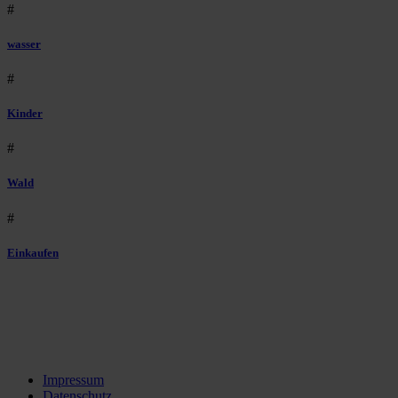
#
wasser
#
Kinder
#
Wald
#
Einkaufen
Impressum
Datenschutz