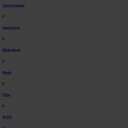
Umweltschutz
#
ökologisch
#
Bilderbuch
#
Mode
#
Film
#
WWF