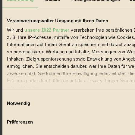
Biorama steht für einen nachhaltigen Lebensstil und bewussten
Lebenswandel. Es ist eine moderne Plattform für Ideen, Menschen
und Produkte, ein Leitfaden im schnell wachsenden Markt des
Handels mit Bioprodukten, des Fair-Trade sowie der Branche
Verantwortungsvoller Umgang mit Ihren Daten
alternativer Energien.
Wir und
unsere 1022 Partner
verarbeiten Ihre persönlichen 
Social Media
z. B. Ihre IP-Adresse, mithilfe von Technologien wie Cookies
22.601 Fans auf Facebook
Informationen auf Ihrem Gerät zu speichern und darauf zuzu
3.415 Follower auf Twitter
Folge uns auf Instagram
so personalisierte Werbung und Inhalte, Messungen von We
Themen
Inhalten, Zielgruppenforschung sowie Entwicklung von Ange
#
ermöglichen. Sie entscheiden darüber, wer Ihre Daten für we
Zwecke nutzt. Sie können Ihre Einwilligung jederzeit über di
Bio
Erklärung oder durch Klicken auf das Privacy Trigger Symbo
#
oder widerrufen
Einwilligungsauswahl
Nachhaltigkeit
Wenn Sie es erlauben, würden wir auch gerne:
Notwendig
#
Informationen über Ihre geografische Lage erfassen, 
auf einige Meter genau sein können
Vegan
Präferenzen
Ihr Gerät durch aktives Scannen nach bestimmten 
#
(Fingerprinting) identifizieren