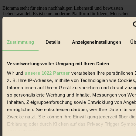
Biorama steht für einen nachhaltigen Lebensstil und bewussten
Lebenswandel. Es ist eine moderne Plattform für Ideen, Menschen
und Produkte, ein Leitfaden im schnell wachsenden Markt des
Handels mit Bioprodukten, des Fair-Trade sowie der Branche
alternativer Energien.
Social Media
Zustimmung
Details
Anzeigeneinstellungen
Üb
22.601 Fans auf Facebook
3.415 Follower auf Twitter
Folge uns auf Instagram
Themen
Verantwortungsvoller Umgang mit Ihren Daten
#
Wir und
unsere 1022 Partner
verarbeiten Ihre persönlichen 
Bio
z. B. Ihre IP-Adresse, mithilfe von Technologien wie Cookies
Informationen auf Ihrem Gerät zu speichern und darauf zuzu
#
so personalisierte Werbung und Inhalte, Messungen von We
Inhalten, Zielgruppenforschung sowie Entwicklung von Ange
Nachhaltigkeit
ermöglichen. Sie entscheiden darüber, wer Ihre Daten für we
#
Zwecke nutzt. Sie können Ihre Einwilligung jederzeit über di
Erklärung oder durch Klicken auf das Privacy Trigger Symbo
Vegan
oder widerrufen