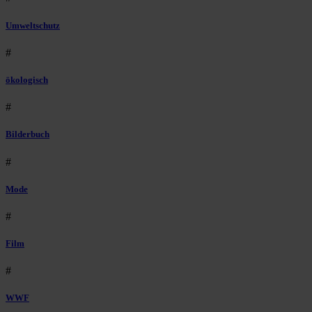
Umweltschutz
#
ökologisch
#
Bilderbuch
#
Mode
#
Film
#
WWF