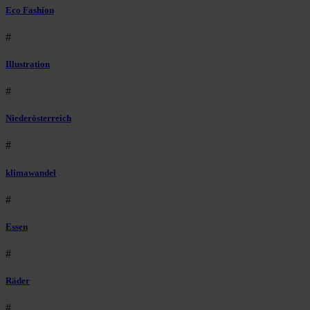
Eco Fashion
#
Illustration
#
Niederösterreich
#
klimawandel
#
Essen
#
Räder
#