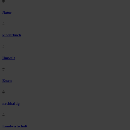
#
Natur
#
kinderbuch
#
Umwelt
#
Essen
#
nachhaltig
#
Landwirtschaft