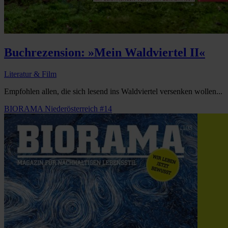
Buchrezension: »Mein Waldviertel II«
Literatur & Film
Empfohlen allen, die sich lesend ins Waldviertel versenken wollen...
BIORAMA Niederösterreich #14