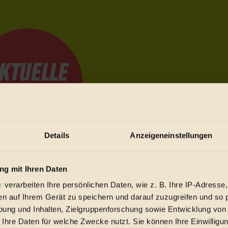
Details
Anzeigeneinstellungen
e Bewegungen festzuhalten.
g mit Ihren Daten
r
verarbeiten Ihre persönlichen Daten, wie z. B. Ihre IP-Adresse,
en auf Ihrem Gerät zu speichern und darauf zuzugreifen und so 
trieb vorbeischauen.
ung und Inhalten, Zielgruppenforschung sowie Entwicklung von
 inziwschen oft zu Hause.
 Ihre Daten für welche Zwecke nutzt. Sie können Ihre Einwilligun
 voll wieder zu dir zurückkommen.