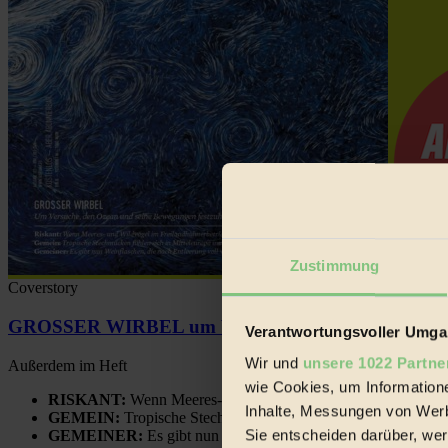
Zustimmung
Coverstory
GROSSER WIRBEL um Versuche, den Ozean und sein
Verantwortungsvoller Umgan
Wir und
unsere 1022 Partne
Außerdem im Heft
wie Cookies, um Information
RISKANT:
Wenn Meeres- und Wildvögel im Freilandhühnerbe
Inhalte, Messungen von Werb
GEMEIN:
Tropische Stechmücken fühlen sich in Mitteleuropa
Sie entscheiden darüber, wer
GEMEINER:
Es gibt nun Weinflaschen, die nach Entleerung