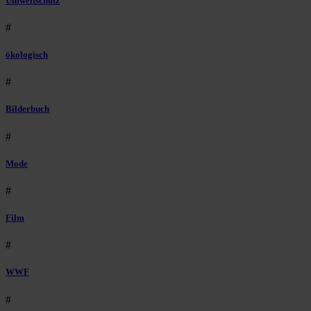
Umweltschutz
#
ökologisch
#
Bilderbuch
#
Mode
#
Film
#
WWF
#