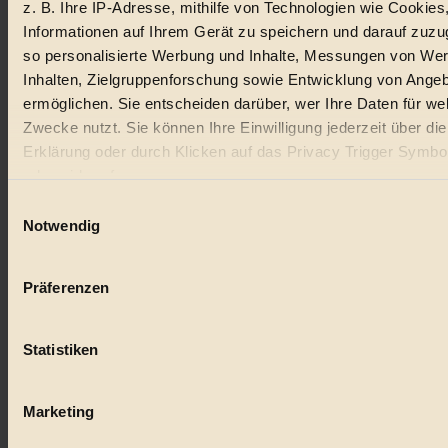
z. B. Ihre IP-Adresse, mithilfe von Technologien wie Cookies
Lebensmittel
Informationen auf Ihrem Gerät zu speichern und darauf zuzu
#
so personalisierte Werbung und Inhalte, Messungen von We
Inhalten, Zielgruppenforschung sowie Entwicklung von Ange
Natur
ermöglichen. Sie entscheiden darüber, wer Ihre Daten für we
Zwecke nutzt. Sie können Ihre Einwilligung jederzeit über di
#
Erklärung oder durch Klicken auf das Privacy Trigger Symbo
kinderbuch
oder widerrufen
Einwilligungsauswahl
#
Wenn Sie es erlauben, würden wir auch gerne:
Notwendig
Umwelt
Informationen über Ihre geografische Lage erfassen, 
auf einige Meter genau sein können
#
Präferenzen
Ihr Gerät durch aktives Scannen nach bestimmten 
(Fingerprinting) identifizieren
Essen
Statistiken
Erfahren Sie mehr darüber, wie Ihre persönlichen Daten verar
#
werden, und legen Sie Ihre Präferenzen im
Abschnitt Einzel
fest.
nachhaltig
Marketing
#
BIORAMA.eu verwendet Cookies