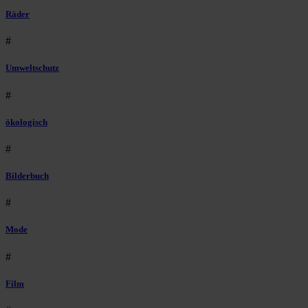
Räder
#
Umweltschutz
#
ökologisch
#
Bilderbuch
#
Mode
#
Film