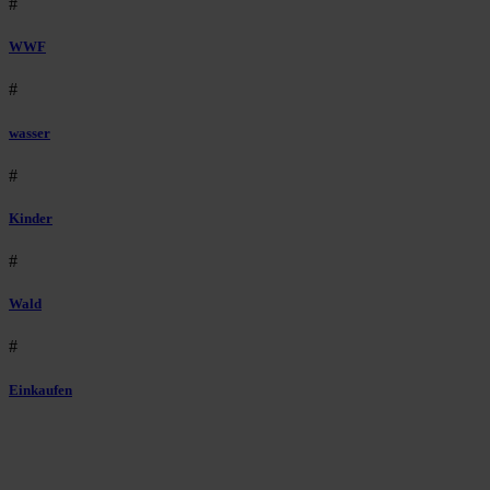
#
WWF
#
wasser
#
Kinder
#
Wald
#
Einkaufen