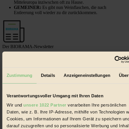
Mitteleuropa inziwschen oft zu Hause.
GEMEINER:
Es gibt nun Weinflaschen, die nach
Entleerung voll wieder zu dir zurückkommen.
Der BIORAMA-Newsletter
Erhalte in regelmäßigen Abständen die aktuellsten Artikel,
Gewinnspiele & Ausgaben übersichtlich aufbereitet vom
BIORAMA-Magazin per E-Mail.
Zustimmung
Details
Anzeigeneinstellungen
Über
Jetzt eintragen:
Verantwortungsvoller Umgang mit Ihren Daten
Wir und
unsere 1022 Partner
verarbeiten Ihre persönlichen
Daten, wie z. B. Ihre IP-Adresse, mithilfe von Technologien w
Cookies, um Informationen auf Ihrem Gerät zu speichern un
© 2026 Biorama GmbH
darauf zuzugreifen und so personalisierte Werbung und Inhal