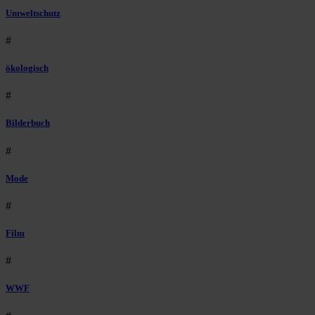
Umweltschutz
#
ökologisch
#
Bilderbuch
#
Mode
#
Film
#
WWF