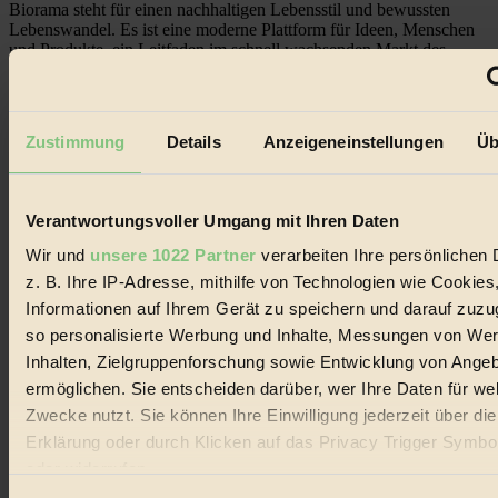
Biorama steht für einen nachhaltigen Lebensstil und bewussten
Lebenswandel. Es ist eine moderne Plattform für Ideen, Menschen
und Produkte, ein Leitfaden im schnell wachsenden Markt des
Handels mit Bioprodukten, des Fair-Trade sowie der Branche
alternativer Energien.
Social Media
Zustimmung
Details
Anzeigeneinstellungen
Üb
22.601 Fans auf Facebook
3.415 Follower auf Twitter
Folge uns auf Instagram
Themen
Verantwortungsvoller Umgang mit Ihren Daten
#
Wir und
unsere 1022 Partner
verarbeiten Ihre persönlichen 
Bio
z. B. Ihre IP-Adresse, mithilfe von Technologien wie Cookies
Informationen auf Ihrem Gerät zu speichern und darauf zuzu
#
so personalisierte Werbung und Inhalte, Messungen von We
Nachhaltigkeit
Inhalten, Zielgruppenforschung sowie Entwicklung von Ange
ermöglichen. Sie entscheiden darüber, wer Ihre Daten für we
#
Zwecke nutzt. Sie können Ihre Einwilligung jederzeit über di
Erklärung oder durch Klicken auf das Privacy Trigger Symbo
Vegan
oder widerrufen
#