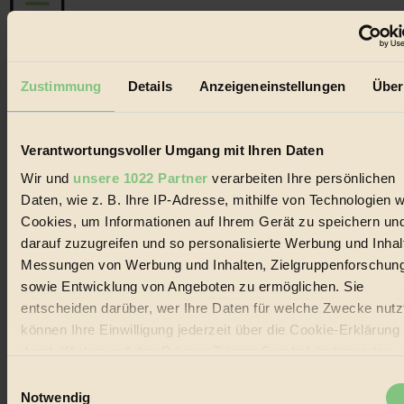
Der BIORAMA-Newsletter
Zustimmung
Details
Anzeigeneinstellungen
Über
Erhalte in regelmäßigen Abständen die aktuellsten Artikel,
Gewinnspiele & Ausgaben übersichtlich aufbereitet vom
BIORAMA-Magazin per E-Mail.
Verantwortungsvoller Umgang mit Ihren Daten
Wir und
unsere 1022 Partner
verarbeiten Ihre persönlichen
Jetzt eintragen:
Daten, wie z. B. Ihre IP-Adresse, mithilfe von Technologien w
Cookies, um Informationen auf Ihrem Gerät zu speichern un
darauf zuzugreifen und so personalisierte Werbung und Inhal
Messungen von Werbung und Inhalten, Zielgruppenforschun
sowie Entwicklung von Angeboten zu ermöglichen. Sie
entscheiden darüber, wer Ihre Daten für welche Zwecke nutzt
© 2026 Biorama GmbH
können Ihre Einwilligung jederzeit über die Cookie-Erklärung
Impressum & Disclaimer
durch Klicken auf das Privacy Trigger Symbol ändern oder
Datenschutz
widerrufen
Einwilligungsauswahl
Mediadaten
Notwendig