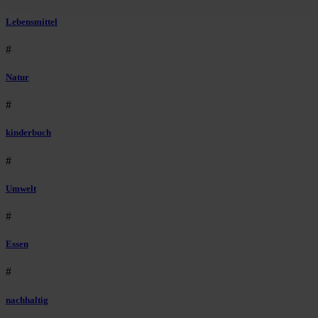
Lebensmittel
#
Natur
#
kinderbuch
#
Umwelt
#
Essen
#
nachhaltig