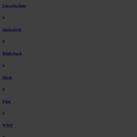
Umweltschutz
#
ökologisch
#
Bilderbuch
#
Mode
#
Film
#
WWF