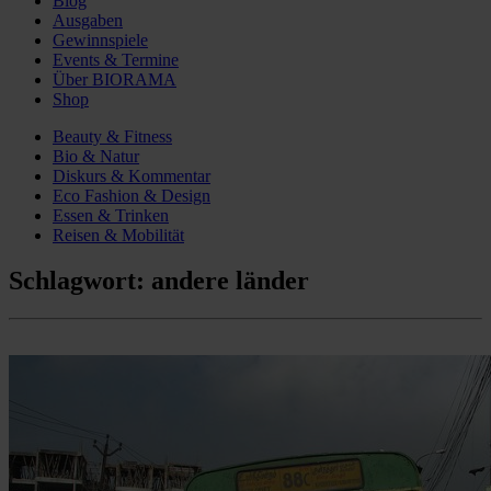
Blog
Ausgaben
Gewinnspiele
Events & Termine
Über BIORAMA
Shop
Beauty & Fitness
Bio & Natur
Diskurs & Kommentar
Eco Fashion & Design
Essen & Trinken
Reisen & Mobilität
Schlagwort:
andere länder