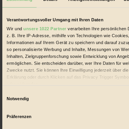
Biorama steht für einen nachhaltigen Lebensstil und bewussten
Lebenswandel. Es ist eine moderne Plattform für Ideen, Menschen
und Produkte, ein Leitfaden im schnell wachsenden Markt des
Handels mit Bioprodukten, des Fair-Trade sowie der Branche
Verantwortungsvoller Umgang mit Ihren Daten
alternativer Energien.
Wir und
unsere 1022 Partner
verarbeiten Ihre persönlichen 
Social Media
z. B. Ihre IP-Adresse, mithilfe von Technologien wie Cookies
22.601 Fans auf Facebook
Informationen auf Ihrem Gerät zu speichern und darauf zuzu
3.415 Follower auf Twitter
Folge uns auf Instagram
so personalisierte Werbung und Inhalte, Messungen von We
Themen
Inhalten, Zielgruppenforschung sowie Entwicklung von Ange
#
ermöglichen. Sie entscheiden darüber, wer Ihre Daten für we
Zwecke nutzt. Sie können Ihre Einwilligung jederzeit über di
Bio
Erklärung oder durch Klicken auf das Privacy Trigger Symbo
#
oder widerrufen
Einwilligungsauswahl
Nachhaltigkeit
Wenn Sie es erlauben, würden wir auch gerne:
Notwendig
#
Informationen über Ihre geografische Lage erfassen, 
auf einige Meter genau sein können
Vegan
Präferenzen
Ihr Gerät durch aktives Scannen nach bestimmten 
#
(Fingerprinting) identifizieren