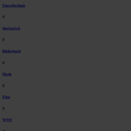
Umweltschutz
#
ökologisch
#
Bilderbuch
#
Mode
#
Film
#
WWF