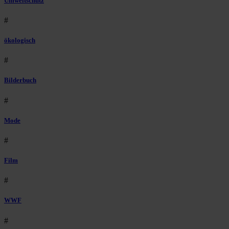
Umweltschutz
#
ökologisch
#
Bilderbuch
#
Mode
#
Film
#
WWF
#