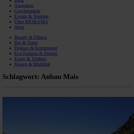
Blog
Ausgaben
Gewinnspiele
Events & Termine
Über BIORAMA
Shop
Beauty & Fitness
Bio & Natur
Diskurs & Kommentar
Eco Fashion & Design
Essen & Trinken
Reisen & Mobilität
Schlagwort:
Anbau Mais