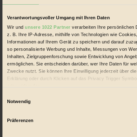
Lebenswandel. Es ist eine moderne Plattform für Ideen, Menschen
und Produkte, ein Leitfaden im schnell wachsenden Markt des
Handels mit Bioprodukten, des Fair-Trade sowie der Branche
Verantwortungsvoller Umgang mit Ihren Daten
alternativer Energien.
Wir und
unsere 1022 Partner
verarbeiten Ihre persönlichen 
Social Media
z. B. Ihre IP-Adresse, mithilfe von Technologien wie Cookies
22.601 Fans auf Facebook
3.415 Follower auf Twitter
Informationen auf Ihrem Gerät zu speichern und darauf zuzu
Folge uns auf Instagram
so personalisierte Werbung und Inhalte, Messungen von We
Themen
Inhalten, Zielgruppenforschung sowie Entwicklung von Ange
#
ermöglichen. Sie entscheiden darüber, wer Ihre Daten für we
Bio
Zwecke nutzt. Sie können Ihre Einwilligung jederzeit über di
Erklärung oder durch Klicken auf das Privacy Trigger Symbo
#
oder widerrufen
Nachhaltigkeit
Einwilligungsauswahl
Wenn Sie es erlauben, würden wir auch gerne:
Notwendig
#
Informationen über Ihre geografische Lage erfassen, 
auf einige Meter genau sein können
Vegan
Präferenzen
Ihr Gerät durch aktives Scannen nach bestimmten 
#
(Fingerprinting) identifizieren