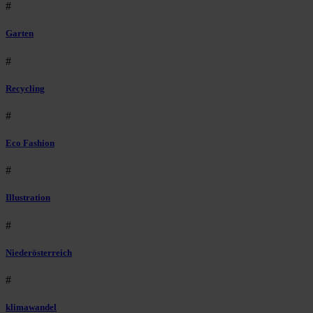
#
Garten
#
Recycling
#
Eco Fashion
#
Illustration
#
Niederösterreich
#
klimawandel