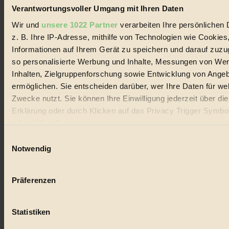
Verantwortungsvoller Umgang mit Ihren Daten
Wir und
unsere 1022 Partner
verarbeiten Ihre persönlichen 
z. B. Ihre IP-Adresse, mithilfe von Technologien wie Cookies
Informationen auf Ihrem Gerät zu speichern und darauf zuzu
© 2026 Biorama GmbH
so personalisierte Werbung und Inhalte, Messungen von We
Inhalten, Zielgruppenforschung sowie Entwicklung von Ange
Impressum & Disclaimer
Datenschutz
ermöglichen. Sie entscheiden darüber, wer Ihre Daten für we
Mediadaten
Zwecke nutzt. Sie können Ihre Einwilligung jederzeit über di
Erklärung oder durch Klicken auf das Privacy Trigger Symbo
Biorama steht für einen nachhaltigen Lebensstil und bewussten
Lebenswandel. Es ist eine moderne Plattform für Ideen, Menschen
oder widerrufen
und Produkte, ein Leitfaden im schnell wachsenden Markt des
Einwilligungsauswahl
Handels mit Bioprodukten, des Fair-Trade sowie der Branche
Wenn Sie es erlauben, würden wir auch gerne:
alternativer Energien.
Notwendig
Informationen über Ihre geografische Lage erfassen, 
Social Media
auf einige Meter genau sein können
22.601 Fans auf Facebook
Präferenzen
3.415 Follower auf Twitter
Ihr Gerät durch aktives Scannen nach bestimmten 
Folge uns auf Instagram
(Fingerprinting) identifizieren
Themen
#
Statistiken
Erfahren Sie mehr darüber, wie Ihre persönlichen Daten verar
werden, und legen Sie Ihre Präferenzen im
Abschnitt Einzel