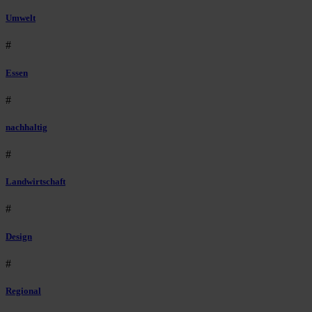
Umwelt
#
Essen
#
nachhaltig
#
Landwirtschaft
#
Design
#
Regional