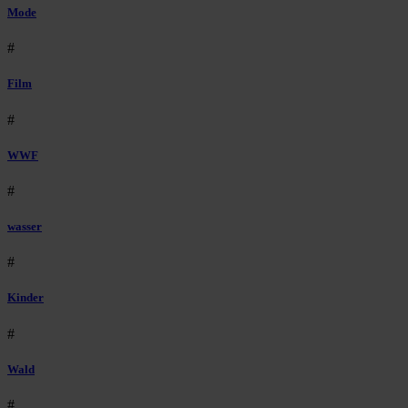
Mode
#
Film
#
WWF
#
wasser
#
Kinder
#
Wald
#