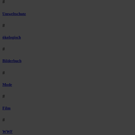
#
Umweltschutz
#
ökologisch
#
Bilderbuch
#
Mode
#
Film
#
WWF