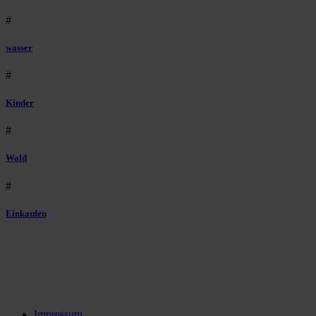
#
wasser
#
Kinder
#
Wald
#
Einkaufen
Impressum