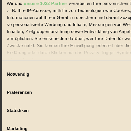
Wir und
unsere 1022 Partner
verarbeiten Ihre persönlichen 
#
z. B. Ihre IP-Adresse, mithilfe von Technologien wie Cookies
Lebensmittel
Informationen auf Ihrem Gerät zu speichern und darauf zuzu
so personalisierte Werbung und Inhalte, Messungen von We
#
Inhalten, Zielgruppenforschung sowie Entwicklung von Ange
ermöglichen. Sie entscheiden darüber, wer Ihre Daten für we
Natur
Zwecke nutzt. Sie können Ihre Einwilligung jederzeit über di
#
Erklärung oder durch Klicken auf das Privacy Trigger Symbo
oder widerrufen
kinderbuch
Einwilligungsauswahl
Wenn Sie es erlauben, würden wir auch gerne:
#
Notwendig
Informationen über Ihre geografische Lage erfassen, 
Umwelt
auf einige Meter genau sein können
Präferenzen
Ihr Gerät durch aktives Scannen nach bestimmten 
#
(Fingerprinting) identifizieren
Essen
Statistiken
Erfahren Sie mehr darüber, wie Ihre persönlichen Daten verar
werden, und legen Sie Ihre Präferenzen im
Abschnitt Einzel
#
fest.
Marketing