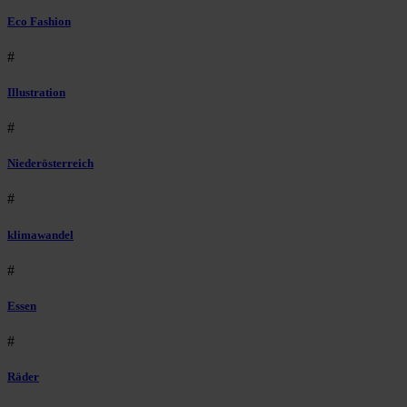
Eco Fashion
#
Illustration
#
Niederösterreich
#
klimawandel
#
Essen
#
Räder