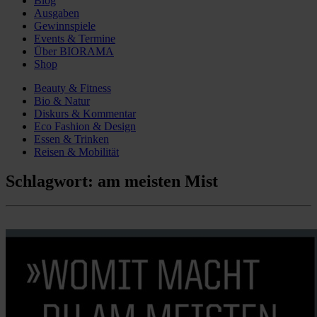
Blog
Ausgaben
Gewinnspiele
Events & Termine
Über BIORAMA
Shop
Beauty & Fitness
Bio & Natur
Diskurs & Kommentar
Eco Fashion & Design
Essen & Trinken
Reisen & Mobilität
Schlagwort:
am meisten Mist