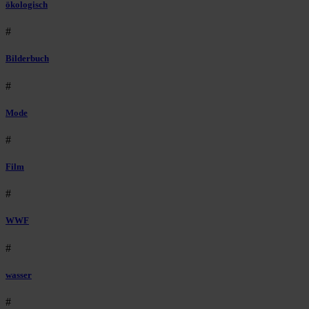
ökologisch
#
Bilderbuch
#
Mode
#
Film
#
WWF
#
wasser
#