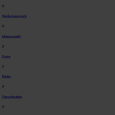
#
Niederösterreich
#
klimawandel
#
Essen
#
Räder
#
Umweltschutz
#