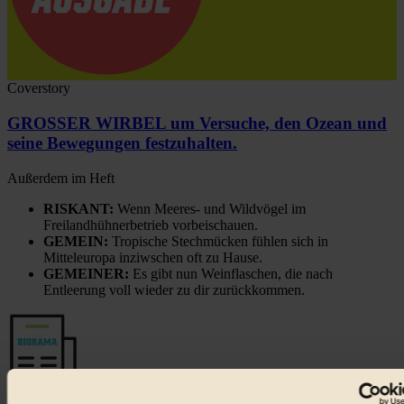
Coverstory
GROSSER WIRBEL um Versuche, den Ozean und
seine Bewegungen festzuhalten.
Außerdem im Heft
RISKANT:
Wenn Meeres- und Wildvögel im
Freilandhühnerbetrieb vorbeischauen.
GEMEIN:
Tropische Stechmücken fühlen sich in
Mitteleuropa inziwschen oft zu Hause.
GEMEINER:
Es gibt nun Weinflaschen, die nach
Entleerung voll wieder zu dir zurückkommen.
Der BIORAMA-Newsletter