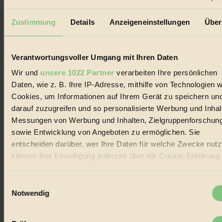
Erhalte in regelmäßigen Abständen die aktuellsten Artikel,
Gewinnspiele & Ausgaben übersichtlich aufbereitet vom
Zustimmung
Details
Anzeigeneinstellungen
Über
BIORAMA-Magazin per E-Mail.
Verantwortungsvoller Umgang mit Ihren Daten
Jetzt eintragen:
Wir und
unsere 1022 Partner
verarbeiten Ihre persönlichen
Daten, wie z. B. Ihre IP-Adresse, mithilfe von Technologien w
Cookies, um Informationen auf Ihrem Gerät zu speichern un
darauf zuzugreifen und so personalisierte Werbung und Inhal
Messungen von Werbung und Inhalten, Zielgruppenforschun
© 2026 Biorama GmbH
sowie Entwicklung von Angeboten zu ermöglichen. Sie
entscheiden darüber, wer Ihre Daten für welche Zwecke nutzt
Impressum & Disclaimer
Datenschutz
können Ihre Einwilligung jederzeit über die Cookie-Erklärung
Mediadaten
durch Klicken auf das Privacy Trigger Symbol ändern oder
widerrufen
Biorama steht für einen nachhaltigen Lebensstil und bewussten
Einwilligungsauswahl
Lebenswandel. Es ist eine moderne Plattform für Ideen, Menschen
Notwendig
und Produkte, ein Leitfaden im schnell wachsenden Markt des
Wenn Sie es erlauben, würden wir auch gerne:
Handels mit Bioprodukten, des Fair-Trade sowie der Branche
alternativer Energien.
Informationen über Ihre geografische Lage erfassen,