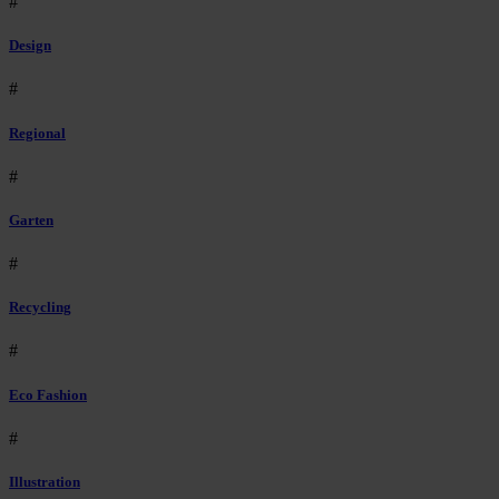
#
Design
#
Regional
#
Garten
#
Recycling
#
Eco Fashion
#
Illustration