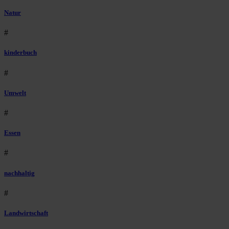
Natur
#
kinderbuch
#
Umwelt
#
Essen
#
nachhaltig
#
Landwirtschaft