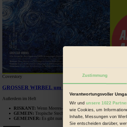
Zustimmung
Coverstory
GROSSER WIRBEL um Versuche, den Ozean und sein
Verantwortungsvoller Umgan
Außerdem im Heft
Wir und
unsere 1022 Partne
RISKANT:
Wenn Meeres- und Wildvögel im Freilandhühnerbe
wie Cookies, um Information
GEMEIN:
Tropische Stechmücken fühlen sich in Mitteleuropa
Inhalte, Messungen von Werb
GEMEINER:
Es gibt nun Weinflaschen, die nach Entleerung
Sie entscheiden darüber, wer