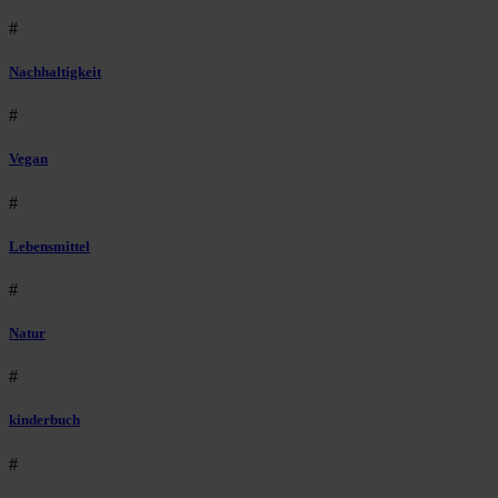
#
Nachhaltigkeit
#
Vegan
#
Lebensmittel
#
Natur
#
kinderbuch
#