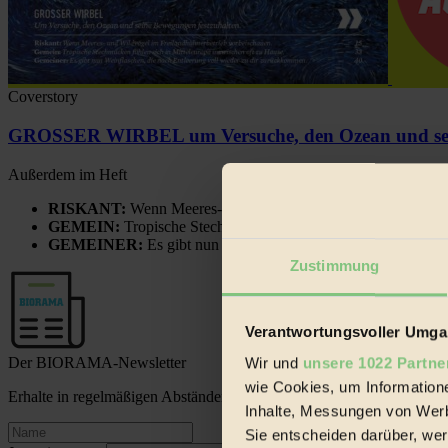
Coverstory
GROSSER WIRBEL um Versuche, den Ozean und sein
Außerdem im Heft
RISKANT:
Wenn Meeres- und Wildvögel im Freilandhühnerbe
GEMEIN:
Tropische Stechmücken fühlen sich in Mitteleuropa
GEMEINER:
Es gibt nun Weinflaschen, die nach Entleerung
Zustimmung
Verantwortungsvoller Umgan
Der BIORAMA-Newsletter
Wir und
unsere 1022 Partne
wie Cookies, um Information
Erhalte in regelmäßigen Abständen die aktuellsten Artikel, Gewinn
Inhalte, Messungen von Werb
Sie entscheiden darüber, wer