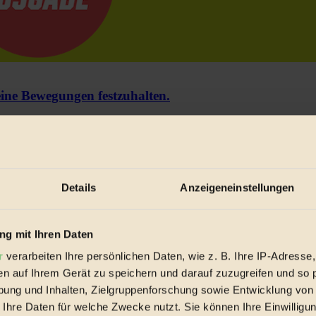
e Bewegungen festzuhalten.
trieb vorbeischauen.
 inziwschen oft zu Hause.
 voll wieder zu dir zurückkommen.
Details
Anzeigeneinstellungen
g mit Ihren Daten
r
verarbeiten Ihre persönlichen Daten, wie z. B. Ihre IP-Adresse,
en auf Ihrem Gerät zu speichern und darauf zuzugreifen und so 
spiele & Ausgaben übersichtlich aufbereitet vom BIORAMA-Magazin pe
ung und Inhalten, Zielgruppenforschung sowie Entwicklung von
 Ihre Daten für welche Zwecke nutzt. Sie können Ihre Einwilligun