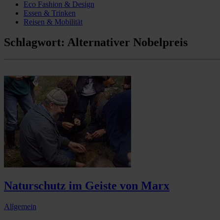
Eco Fashion & Design
Essen & Trinken
Reisen & Mobilität
Schlagwort:
Alternativer Nobelpreis
Naturschutz im Geiste von Marx
Allgemein