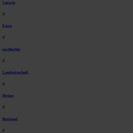
Umwelt
#
Essen
#
nachhaltig
#
Landwirtschaft
#
Design
#
Regional
#