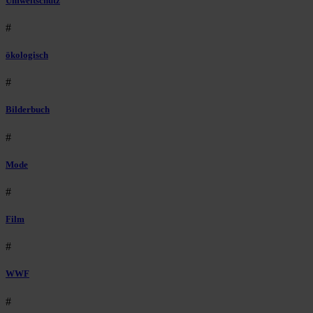
Umweltschutz
#
ökologisch
#
Bilderbuch
#
Mode
#
Film
#
WWF
#