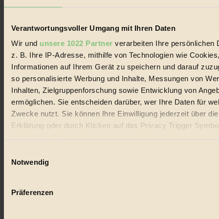
Lebenswandel. Es ist eine moderne Plattform für Ideen, Menschen
und Produkte, ein Leitfaden im schnell wachsenden Markt des
Handels mit Bioprodukten, des Fair-Trade sowie der Branche
Verantwortungsvoller Umgang mit Ihren Daten
alternativer Energien.
Wir und
unsere 1022 Partner
verarbeiten Ihre persönlichen 
Social Media
z. B. Ihre IP-Adresse, mithilfe von Technologien wie Cookies
22.601 Fans auf Facebook
3.415 Follower auf Twitter
Informationen auf Ihrem Gerät zu speichern und darauf zuzu
Folge uns auf Instagram
so personalisierte Werbung und Inhalte, Messungen von We
Themen
Inhalten, Zielgruppenforschung sowie Entwicklung von Ange
#
ermöglichen. Sie entscheiden darüber, wer Ihre Daten für we
Bio
Zwecke nutzt. Sie können Ihre Einwilligung jederzeit über di
Erklärung oder durch Klicken auf das Privacy Trigger Symbo
#
oder widerrufen
Nachhaltigkeit
Einwilligungsauswahl
Wenn Sie es erlauben, würden wir auch gerne:
Notwendig
#
Informationen über Ihre geografische Lage erfassen, 
auf einige Meter genau sein können
Vegan
Präferenzen
Ihr Gerät durch aktives Scannen nach bestimmten 
#
(Fingerprinting) identifizieren