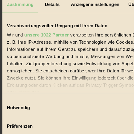
Mediadaten
Zustimmung
Details
Anzeigeneinstellungen
Üb
Biorama steht für einen nachhaltigen Lebensstil und bewussten
Lebenswandel. Es ist eine moderne Plattform für Ideen, Menschen
und Produkte, ein Leitfaden im schnell wachsenden Markt des
Verantwortungsvoller Umgang mit Ihren Daten
Handels mit Bioprodukten, des Fair-Trade sowie der Branche
alternativer Energien.
Wir und
unsere 1022 Partner
verarbeiten Ihre persönlichen 
z. B. Ihre IP-Adresse, mithilfe von Technologien wie Cookies
Social Media
22.601 Fans auf Facebook
Informationen auf Ihrem Gerät zu speichern und darauf zuzu
3.415 Follower auf Twitter
so personalisierte Werbung und Inhalte, Messungen von We
Folge uns auf Instagram
Inhalten, Zielgruppenforschung sowie Entwicklung von Ange
Themen
#
ermöglichen. Sie entscheiden darüber, wer Ihre Daten für we
Zwecke nutzt. Sie können Ihre Einwilligung jederzeit über di
Bio
Erklärung oder durch Klicken auf das Privacy Trigger Symbo
oder widerrufen
#
Einwilligungsauswahl
Nachhaltigkeit
Wenn Sie es erlauben, würden wir auch gerne:
Notwendig
Informationen über Ihre geografische Lage erfassen, 
#
auf einige Meter genau sein können
Präferenzen
Vegan
Ihr Gerät durch aktives Scannen nach bestimmten 