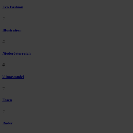
Eco Fashion
#
Illustration
#
Niederösterreich
#
klimawandel
#
Essen
#
Räder