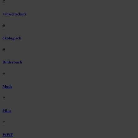
#
Umweltschutz
#
ökologisch
#
Bilderbuch
#
Mode
#
Film
#
WWF