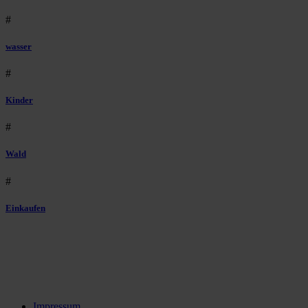
#
wasser
#
Kinder
#
Wald
#
Einkaufen
Impressum