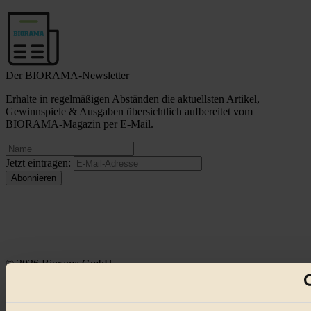
Der BIORAMA-Newsletter
Erhalte in regelmäßigen Abständen die aktuellsten Artikel,
Gewinnspiele & Ausgaben übersichtlich aufbereitet vom
BIORAMA-Magazin per E-Mail.
Jetzt eintragen:
© 2026 Biorama GmbH
Impressum & Disclaimer
Datenschutz