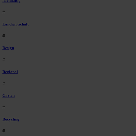
nachhaltig
#
Landwirtschaft
#
Design
#
Regional
#
Garten
#
Recycling
#