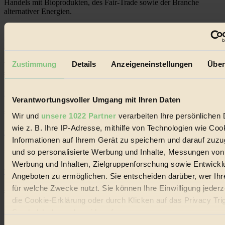
Handels mit Bioprodukten, des Fair-Trade sowie der Branche
alternativer Energien.
Social Media
22.601 Fans auf Facebook
3.415 Follower auf Twitter
Folge uns auf Instagram
Zustimmung
Details
Anzeigeneinstellungen
Über
Themen
#
Bio
Verantwortungsvoller Umgang mit Ihren Daten
#
Wir und
unsere 1022 Partner
verarbeiten Ihre persönlichen 
wie z. B. Ihre IP-Adresse, mithilfe von Technologien wie Coo
Nachhaltigkeit
Informationen auf Ihrem Gerät zu speichern und darauf zuzu
und so personalisierte Werbung und Inhalte, Messungen von
#
Werbung und Inhalten, Zielgruppenforschung sowie Entwickl
Vegan
Angeboten zu ermöglichen. Sie entscheiden darüber, wer Ihr
für welche Zwecke nutzt. Sie können Ihre Einwilligung jederz
#
die Cookie-Erklärung oder durch Klicken auf das Privacy Tri
Lebensmittel
Symbol ändern oder widerrufen