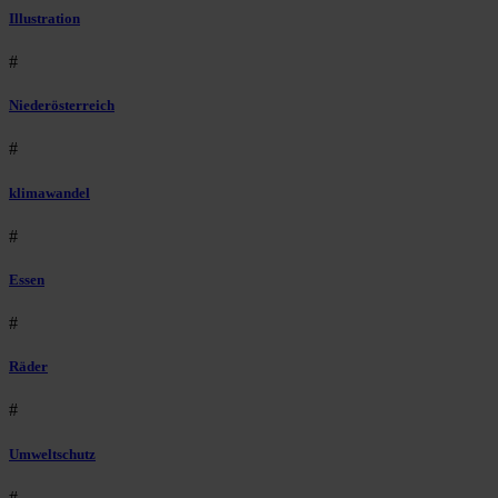
Illustration
#
Niederösterreich
#
klimawandel
#
Essen
#
Räder
#
Umweltschutz
#