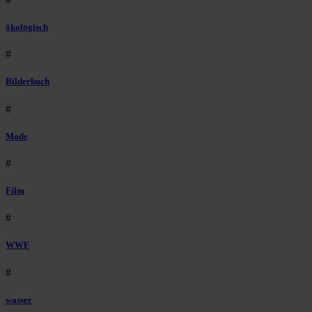
ökologisch
#
Bilderbuch
#
Mode
#
Film
#
WWF
#
wasser