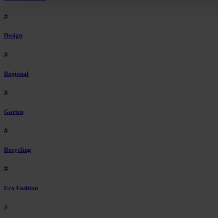
#
Design
#
Regional
#
Garten
#
Recycling
#
Eco Fashion
#