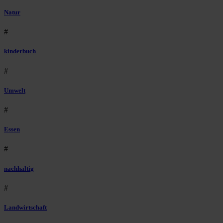
Natur
#
kinderbuch
#
Umwelt
#
Essen
#
nachhaltig
#
Landwirtschaft