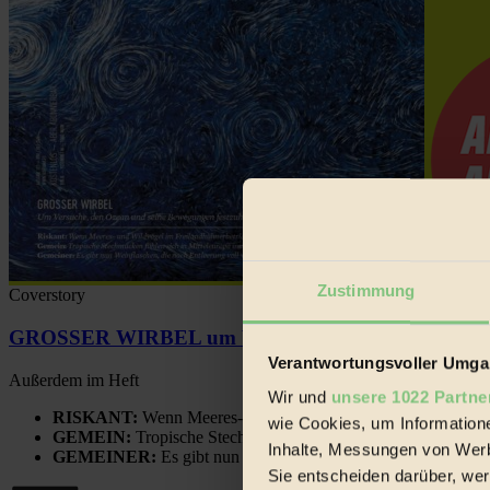
Zustimmung
Coverstory
GROSSER WIRBEL um Versuche, den Ozean und sein
Verantwortungsvoller Umgan
Außerdem im Heft
Wir und
unsere 1022 Partne
RISKANT:
Wenn Meeres- und Wildvögel im Freilandhühnerbe
wie Cookies, um Information
GEMEIN:
Tropische Stechmücken fühlen sich in Mitteleuropa
Inhalte, Messungen von Werb
GEMEINER:
Es gibt nun Weinflaschen, die nach Entleerung
Sie entscheiden darüber, wer