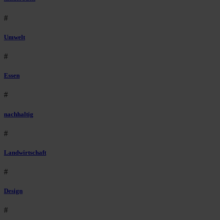
#
Umwelt
#
Essen
#
nachhaltig
#
Landwirtschaft
#
Design
#