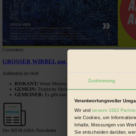
Coverstory
GROSSER WIRBEL um Versuche, den Ozean und sein
Außerdem im Heft
Zustimmung
RISKANT:
Wenn Meeres- und Wildvögel im Freilandhühnerbe
GEMEIN:
Tropische Stechmücken fühlen sich in Mitteleuropa
GEMEINER:
Es gibt nun Weinflaschen, die nach Entleerung
Verantwortungsvoller Umgan
Wir und
unsere 1022 Partne
wie Cookies, um Information
Inhalte, Messungen von Werb
Der BIORAMA-Newsletter
Sie entscheiden darüber, wer