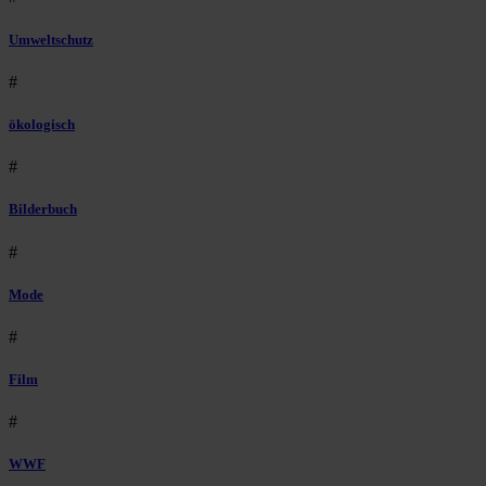
Umweltschutz
#
ökologisch
#
Bilderbuch
#
Mode
#
Film
#
WWF