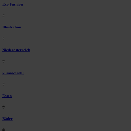
Eco Fashion
#
Illustration
#
Niederösterreich
#
klimawandel
#
Essen
#
Räder
#