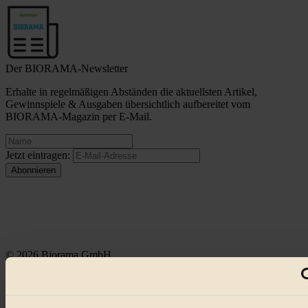
Der BIORAMA-Newsletter
Erhalte in regelmäßigen Abständen die aktuellsten Artikel,
Gewinnspiele & Ausgaben übersichtlich aufbereitet vom
BIORAMA-Magazin per E-Mail.
Jetzt eintragen:
© 2026 Biorama GmbH
Impressum & Disclaimer
Datenschutz
Mediadaten