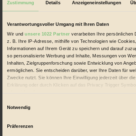
Zustimmung
Details
Anzeigeneinstellungen
Üb
Biorama steht für einen nachhaltigen Lebensstil und bewussten
Lebenswandel. Es ist eine moderne Plattform für Ideen, Menschen
und Produkte, ein Leitfaden im schnell wachsenden Markt des
Verantwortungsvoller Umgang mit Ihren Daten
Handels mit Bioprodukten, des Fair-Trade sowie der Branche
alternativer Energien.
Wir und
unsere 1022 Partner
verarbeiten Ihre persönlichen 
Social Media
z. B. Ihre IP-Adresse, mithilfe von Technologien wie Cookies
22.601 Fans auf Facebook
Informationen auf Ihrem Gerät zu speichern und darauf zuzu
3.415 Follower auf Twitter
so personalisierte Werbung und Inhalte, Messungen von We
Folge uns auf Instagram
Themen
Inhalten, Zielgruppenforschung sowie Entwicklung von Ange
#
ermöglichen. Sie entscheiden darüber, wer Ihre Daten für we
Zwecke nutzt. Sie können Ihre Einwilligung jederzeit über di
Bio
Erklärung oder durch Klicken auf das Privacy Trigger Symbo
#
oder widerrufen
Einwilligungsauswahl
Nachhaltigkeit
Wenn Sie es erlauben, würden wir auch gerne:
Notwendig
Informationen über Ihre geografische Lage erfassen, 
#
auf einige Meter genau sein können
Präferenzen
Vegan
Ihr Gerät durch aktives Scannen nach bestimmten 