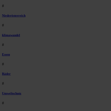
#
Niederösterreich
#
klimawandel
#
Essen
#
Räder
#
Umweltschutz
#