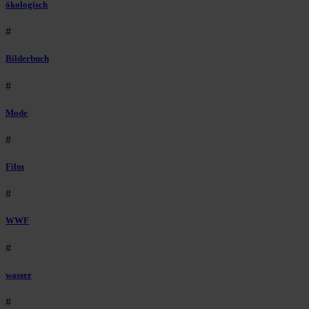
ökologisch
#
Bilderbuch
#
Mode
#
Film
#
WWF
#
wasser
#