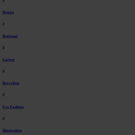
#
Design
#
Regional
#
Garten
#
Recycling
#
Eco Fashion
#
Illustration