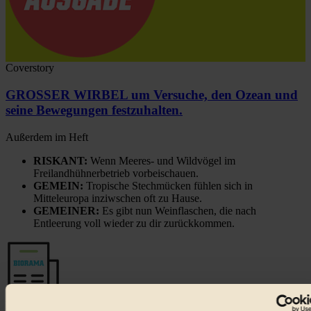
Coverstory
GROSSER WIRBEL um Versuche, den Ozean und
seine Bewegungen festzuhalten.
Außerdem im Heft
RISKANT:
Wenn Meeres- und Wildvögel im
Freilandhühnerbetrieb vorbeischauen.
GEMEIN:
Tropische Stechmücken fühlen sich in
Mitteleuropa inziwschen oft zu Hause.
GEMEINER:
Es gibt nun Weinflaschen, die nach
Entleerung voll wieder zu dir zurückkommen.
Der BIORAMA-Newsletter