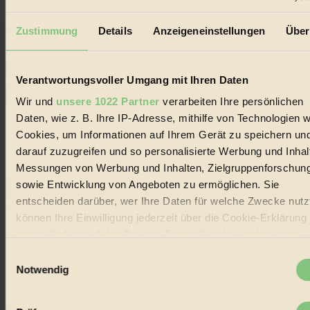
Erhalte in regelmäßigen Abständen die aktuellsten Artikel,
Gewinnspiele & Ausgaben übersichtlich aufbereitet vom
Zustimmung
Details
Anzeigeneinstellungen
Über
BIORAMA-Magazin per E-Mail.
Verantwortungsvoller Umgang mit Ihren Daten
Jetzt eintragen:
Wir und
unsere 1022 Partner
verarbeiten Ihre persönlichen
Daten, wie z. B. Ihre IP-Adresse, mithilfe von Technologien w
Cookies, um Informationen auf Ihrem Gerät zu speichern un
darauf zuzugreifen und so personalisierte Werbung und Inhal
Messungen von Werbung und Inhalten, Zielgruppenforschun
© 2026 Biorama GmbH
sowie Entwicklung von Angeboten zu ermöglichen. Sie
entscheiden darüber, wer Ihre Daten für welche Zwecke nutzt
Impressum & Disclaimer
Datenschutz
können Ihre Einwilligung jederzeit über die Cookie-Erklärung
Mediadaten
durch Klicken auf das Privacy Trigger Symbol ändern oder
widerrufen
Biorama steht für einen nachhaltigen Lebensstil und bewussten
Einwilligungsauswahl
Lebenswandel. Es ist eine moderne Plattform für Ideen, Menschen
Notwendig
und Produkte, ein Leitfaden im schnell wachsenden Markt des
Wenn Sie es erlauben, würden wir auch gerne:
Handels mit Bioprodukten, des Fair-Trade sowie der Branche
alternativer Energien.
Informationen über Ihre geografische Lage erfassen,