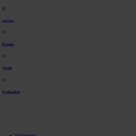
#
wasser
#
Kinder
#
Wald
#
Einkaufen
Impressum