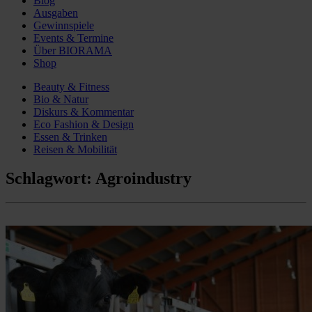
Blog
Ausgaben
Gewinnspiele
Events & Termine
Über BIORAMA
Shop
Beauty & Fitness
Bio & Natur
Diskurs & Kommentar
Eco Fashion & Design
Essen & Trinken
Reisen & Mobilität
Schlagwort:
Agroindustry