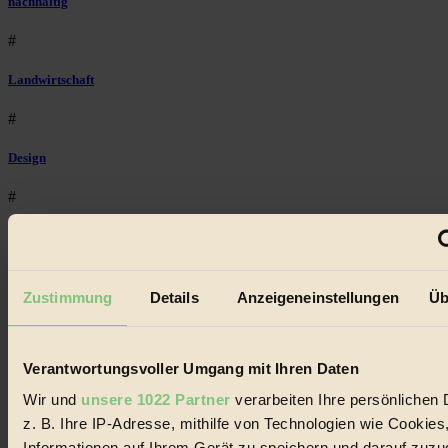
nachhaltig
#
Landwirtschaft
#
Design
#
Regional
#
Zustimmung
Details
Anzeigeneinstellungen
Üb
Garten
#
Verantwortungsvoller Umgang mit Ihren Daten
Recycling
Wir und
unsere 1022 Partner
verarbeiten Ihre persönlichen 
z. B. Ihre IP-Adresse, mithilfe von Technologien wie Cookies
#
Informationen auf Ihrem Gerät zu speichern und darauf zuzu