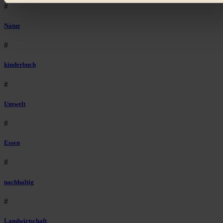
externen Plattformen anzuzeigen, oder auch, um Werbung
#
auszuspielen.
Mehr erfahren
.
Bist du damit einverstanden?
Natur
#
kinderbuch
#
Umwelt
#
Essen
#
nachhaltig
#
Landwirtschaft