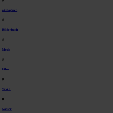
#
ökologisch
#
Bilderbuch
#
Mode
#
Film
#
WWF
#
wasser