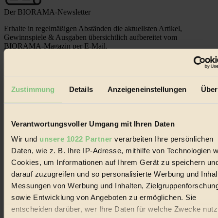
Der BIORAMA-Newsletter
Erhalte in regelmäßigen Abständen die aktuellsten Artikel,
Gewinnspiele & Ausgaben übersichtlich aufbereitet vom
BIORAMA-Magazin per E-Mail.
Jetzt eintragen:
Zustimmung
Details
Anzeigeneinstellungen
Über
Verantwortungsvoller Umgang mit Ihren Daten
Wir und
unsere 1022 Partner
verarbeiten Ihre persönlichen
© 2026 Biorama GmbH
Daten, wie z. B. Ihre IP-Adresse, mithilfe von Technologien w
Impressum & Disclaimer
Cookies, um Informationen auf Ihrem Gerät zu speichern un
Datenschutz
darauf zuzugreifen und so personalisierte Werbung und Inhal
Mediadaten
Messungen von Werbung und Inhalten, Zielgruppenforschun
Biorama steht für einen nachhaltigen Lebensstil und bewussten
sowie Entwicklung von Angeboten zu ermöglichen. Sie
Lebenswandel. Es ist eine moderne Plattform für Ideen, Menschen
entscheiden darüber, wer Ihre Daten für welche Zwecke nutzt
und Produkte, ein Leitfaden im schnell wachsenden Markt des