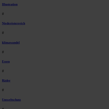
Illustration
#
Niederösterreich
#
klimawandel
#
Essen
#
Räder
#
Umweltschutz