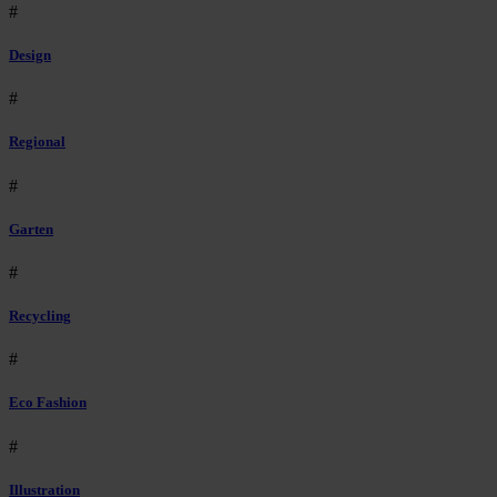
#
Design
#
Regional
#
Garten
#
Recycling
#
Eco Fashion
#
Illustration