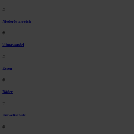
#
Niederösterreich
#
klimawandel
#
Essen
#
Räder
#
Umweltschutz
#