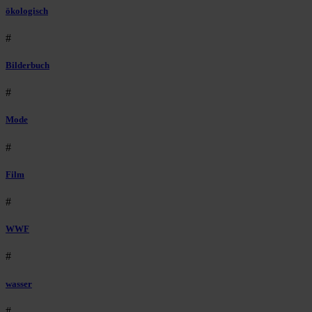
ökologisch
#
Bilderbuch
#
Mode
#
Film
#
WWF
#
wasser
#