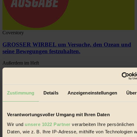
Coverstory
GROSSER WIRBEL um Versuche, den Ozean und
seine Bewegungen festzuhalten.
Außerdem im Heft
RISKANT:
Wenn Meeres- und Wildvögel im
Freilandhühnerbetrieb vorbeischauen.
GEMEIN:
Tropische Stechmücken fühlen sich in
Mitteleuropa inziwschen oft zu Hause.
Zustimmung
Details
Anzeigeneinstellungen
Über
GEMEINER:
Es gibt nun Weinflaschen, die nach
Entleerung voll wieder zu dir zurückkommen.
Verantwortungsvoller Umgang mit Ihren Daten
Wir und
unsere 1022 Partner
verarbeiten Ihre persönlichen
Daten, wie z. B. Ihre IP-Adresse, mithilfe von Technologien w
Der BIORAMA-Newsletter