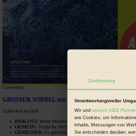
Zustimmung
Coverstory
GROSSER WIRBEL um Versuche, den Ozean und sein
Verantwortungsvoller Umgan
Wir und
unsere 1022 Partne
Außerdem im Heft
wie Cookies, um Information
RISKANT:
Wenn Meeres- und Wildvögel im Freilandhühnerbe
Inhalte, Messungen von Werb
GEMEIN:
Tropische Stechmücken fühlen sich in Mitteleuropa
Sie entscheiden darüber, wer
GEMEINER:
Es gibt nun Weinflaschen, die nach Entleerung