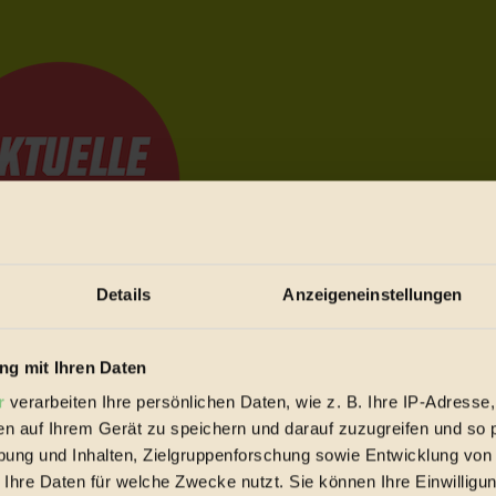
Details
Anzeigeneinstellungen
e Bewegungen festzuhalten.
g mit Ihren Daten
r
verarbeiten Ihre persönlichen Daten, wie z. B. Ihre IP-Adresse,
en auf Ihrem Gerät zu speichern und darauf zuzugreifen und so 
trieb vorbeischauen.
ung und Inhalten, Zielgruppenforschung sowie Entwicklung von
 inziwschen oft zu Hause.
 Ihre Daten für welche Zwecke nutzt. Sie können Ihre Einwilligun
 voll wieder zu dir zurückkommen.