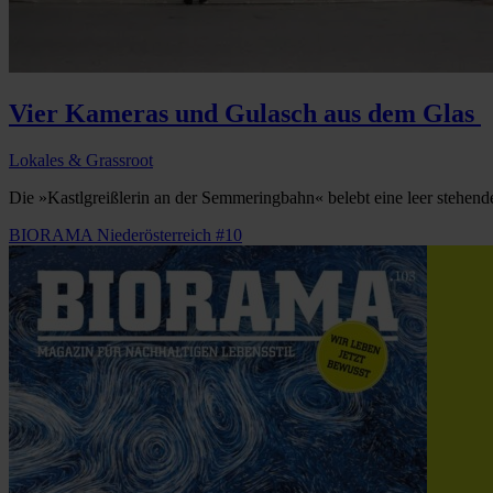
Vier Kameras und Gulasch aus dem Glas
Lokales & Grassroot
Die »Kastlgreißlerin an der Semmeringbahn« belebt eine leer stehende
BIORAMA Niederösterreich #10