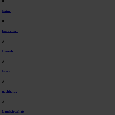
#
Natur
#
kinderbuch
#
Umwelt
#
Essen
#
nachhaltig
#
Landwirtschaft