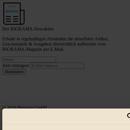
Der BIORAMA-Newsletter
Erhalte in regelmäßigen Abständen die aktuellsten Artikel,
Gewinnspiele & Ausgaben übersichtlich aufbereitet vom
BIORAMA-Magazin per E-Mail.
Jetzt eintragen:
© 2026 Biorama GmbH
Impressum & Disclaimer
Datenschutz
Mediadaten