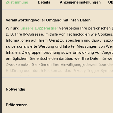
Zustimmung
Details
Anzeigeneinstellungen
Üb
Biorama steht für einen nachhaltigen Lebensstil und bewussten
Lebenswandel. Es ist eine moderne Plattform für Ideen, Menschen
und Produkte, ein Leitfaden im schnell wachsenden Markt des
Verantwortungsvoller Umgang mit Ihren Daten
Handels mit Bioprodukten, des Fair-Trade sowie der Branche
alternativer Energien.
Wir und
unsere 1022 Partner
verarbeiten Ihre persönlichen 
Social Media
z. B. Ihre IP-Adresse, mithilfe von Technologien wie Cookies
22.601 Fans auf Facebook
Informationen auf Ihrem Gerät zu speichern und darauf zuzu
3.415 Follower auf Twitter
so personalisierte Werbung und Inhalte, Messungen von We
Folge uns auf Instagram
Themen
Inhalten, Zielgruppenforschung sowie Entwicklung von Ange
#
ermöglichen. Sie entscheiden darüber, wer Ihre Daten für we
Zwecke nutzt. Sie können Ihre Einwilligung jederzeit über di
Bio
Erklärung oder durch Klicken auf das Privacy Trigger Symbo
#
oder widerrufen
Einwilligungsauswahl
Nachhaltigkeit
Wenn Sie es erlauben, würden wir auch gerne:
Notwendig
Informationen über Ihre geografische Lage erfassen, 
#
auf einige Meter genau sein können
Präferenzen
Vegan
Ihr Gerät durch aktives Scannen nach bestimmten 