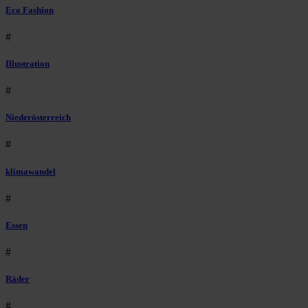
Eco Fashion
#
Illustration
#
Niederösterreich
#
klimawandel
#
Essen
#
Räder
#