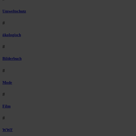
Umweltschutz
#
ökologisch
#
Bilderbuch
#
Mode
#
Film
#
WWF