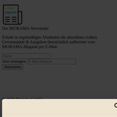
Der BIORAMA-Newsletter
Erhalte in regelmäßigen Abständen die aktuellsten Artikel,
Gewinnspiele & Ausgaben übersichtlich aufbereitet vom
BIORAMA-Magazin per E-Mail.
Jetzt eintragen:
© 2026 Biorama GmbH
Impressum & Disclaimer
Datenschutz