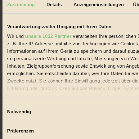
Mediadaten
Zustimmung
Details
Anzeigeneinstellungen
Üb
Biorama steht für einen nachhaltigen Lebensstil und bewussten
Lebenswandel. Es ist eine moderne Plattform für Ideen, Menschen
und Produkte, ein Leitfaden im schnell wachsenden Markt des
Verantwortungsvoller Umgang mit Ihren Daten
Handels mit Bioprodukten, des Fair-Trade sowie der Branche
alternativer Energien.
Wir und
unsere 1022 Partner
verarbeiten Ihre persönlichen 
z. B. Ihre IP-Adresse, mithilfe von Technologien wie Cookies
Social Media
22.601 Fans auf Facebook
Informationen auf Ihrem Gerät zu speichern und darauf zuzu
3.415 Follower auf Twitter
so personalisierte Werbung und Inhalte, Messungen von We
Folge uns auf Instagram
Inhalten, Zielgruppenforschung sowie Entwicklung von Ange
Themen
#
ermöglichen. Sie entscheiden darüber, wer Ihre Daten für we
Zwecke nutzt. Sie können Ihre Einwilligung jederzeit über di
Bio
Erklärung oder durch Klicken auf das Privacy Trigger Symbo
oder widerrufen
#
Einwilligungsauswahl
Nachhaltigkeit
Wenn Sie es erlauben, würden wir auch gerne:
Notwendig
Informationen über Ihre geografische Lage erfassen, 
#
auf einige Meter genau sein können
Präferenzen
Vegan
Ihr Gerät durch aktives Scannen nach bestimmten 