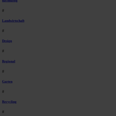
nachhaltig
#
Landwirtschaft
#
Design
#
Regional
#
Garten
#
Recycling
#