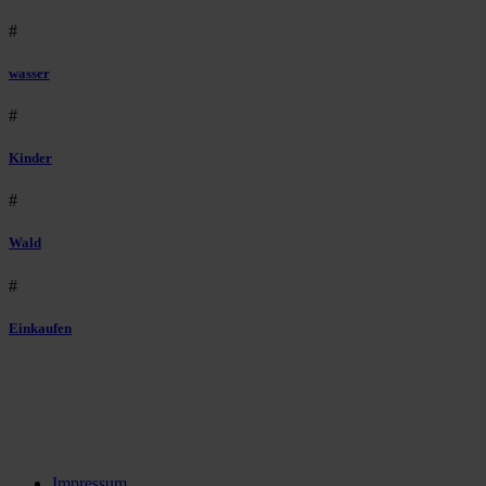
#
wasser
#
Kinder
#
Wald
#
Einkaufen
Impressum