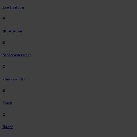
Eco Fashion
#
Illustration
#
Niederösterreich
#
klimawandel
#
Essen
#
Räder