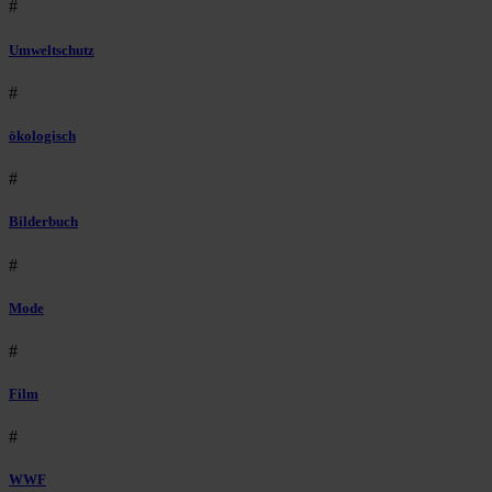
#
Umweltschutz
#
ökologisch
#
Bilderbuch
#
Mode
#
Film
#
WWF