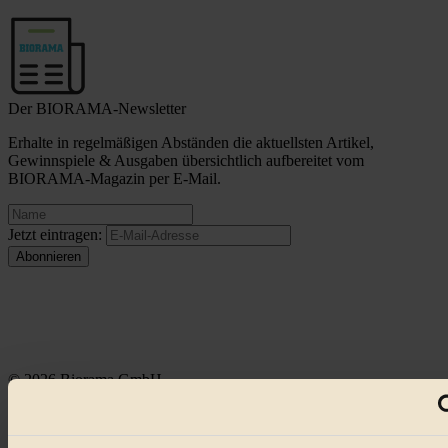
Der BIORAMA-Newsletter
Erhalte in regelmäßigen Abständen die aktuellsten Artikel,
Gewinnspiele & Ausgaben übersichtlich aufbereitet vom
BIORAMA-Magazin per E-Mail.
Jetzt eintragen:
© 2026 Biorama GmbH
Impressum & Disclaimer
Datenschutz