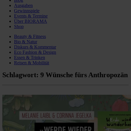
Blog
Ausgaben
Gewinnspiele
Events & Termine
Über BIORAMA
Shop
Beauty & Fitness
Bio & Natur
Diskurs & Kommentar
Eco Fashion & Design
Essen & Trinken
Reisen & Mobilität
Schlagwort:
9 Wünsche fürs Anthropozän