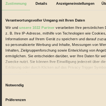
Mediadaten
Zustimmung
Details
Anzeigeneinstellungen
Üb
Biorama steht für einen nachhaltigen Lebensstil und bewussten
Lebenswandel. Es ist eine moderne Plattform für Ideen, Menschen
und Produkte, ein Leitfaden im schnell wachsenden Markt des
Verantwortungsvoller Umgang mit Ihren Daten
Handels mit Bioprodukten, des Fair-Trade sowie der Branche
alternativer Energien.
Wir und
unsere 1022 Partner
verarbeiten Ihre persönlichen 
z. B. Ihre IP-Adresse, mithilfe von Technologien wie Cookies
Social Media
22.601 Fans auf Facebook
Informationen auf Ihrem Gerät zu speichern und darauf zuzu
3.415 Follower auf Twitter
so personalisierte Werbung und Inhalte, Messungen von We
Folge uns auf Instagram
Inhalten, Zielgruppenforschung sowie Entwicklung von Ange
Themen
#
ermöglichen. Sie entscheiden darüber, wer Ihre Daten für we
Zwecke nutzt. Sie können Ihre Einwilligung jederzeit über di
Bio
Erklärung oder durch Klicken auf das Privacy Trigger Symbo
oder widerrufen
#
Einwilligungsauswahl
Nachhaltigkeit
Wenn Sie es erlauben, würden wir auch gerne:
Notwendig
Informationen über Ihre geografische Lage erfassen, 
#
auf einige Meter genau sein können
Präferenzen
Vegan
Ihr Gerät durch aktives Scannen nach bestimmten 