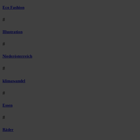
Eco Fashion
#
Illustration
#
Niederösterreich
#
klimawandel
#
Essen
#
Räder