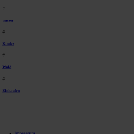
#
wasser
#
Kinder
#
Wald
#
Einkaufen
Impressum