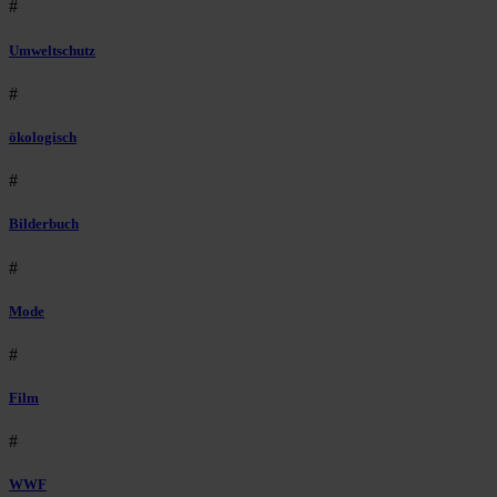
#
Umweltschutz
#
ökologisch
#
Bilderbuch
#
Mode
#
Film
#
WWF