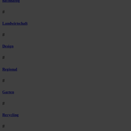
nachhaltig
#
Landwirtschaft
#
Design
#
Regional
#
Garten
#
Recycling
#