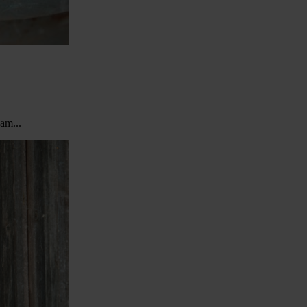
am...