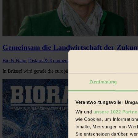
Gemeinsam die Landwirtschaft der Zukunf
Bio & Natur
Diskurs & Kommentar
In Brüssel wird gerade die europäische Agrarpolitik nach 2020 debattie
Zustimmung
Verantwortungsvoller Umgan
Wir und
unsere 1022 Partne
wie Cookies, um Information
Inhalte, Messungen von Werb
Sie entscheiden darüber, wer