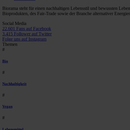
Biorama steht für einen nachhaltigen Lebensstil und bewussten Lebe
Bioprodukten, des Fair-Trade sowie der Branche alternativer Energie
Social Media
22.601 Fans auf Facebook
3.415 Follower auf Twitter
Folge uns auf Instagram
Themen
#
Bio
#
Nachhaltigkeit
#
Vegan
#
Lebensmittel