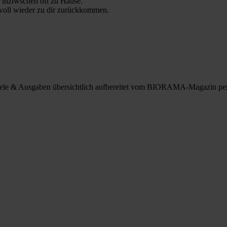
 inziwschen oft zu Hause.
 voll wieder zu dir zurückkommen.
spiele & Ausgaben übersichtlich aufbereitet vom BIORAMA-Magazin pe