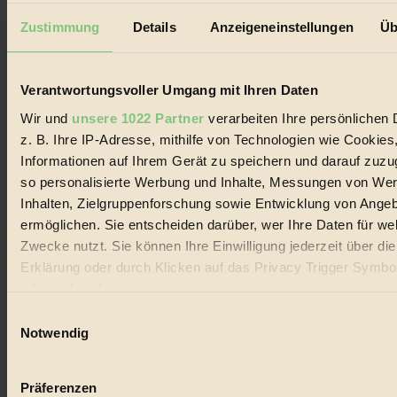
Datenschutz
Mediadaten
Zustimmung
Details
Anzeigeneinstellungen
Üb
Biorama steht für einen nachhaltigen Lebensstil und bewussten
Lebenswandel. Es ist eine moderne Plattform für Ideen, Menschen
und Produkte, ein Leitfaden im schnell wachsenden Markt des
Verantwortungsvoller Umgang mit Ihren Daten
Handels mit Bioprodukten, des Fair-Trade sowie der Branche
Wir und
unsere 1022 Partner
verarbeiten Ihre persönlichen 
alternativer Energien.
z. B. Ihre IP-Adresse, mithilfe von Technologien wie Cookies
Social Media
Informationen auf Ihrem Gerät zu speichern und darauf zuzu
22.601 Fans auf Facebook
3.415 Follower auf Twitter
so personalisierte Werbung und Inhalte, Messungen von We
Folge uns auf Instagram
Inhalten, Zielgruppenforschung sowie Entwicklung von Ange
Themen
ermöglichen. Sie entscheiden darüber, wer Ihre Daten für we
#
Zwecke nutzt. Sie können Ihre Einwilligung jederzeit über di
Bio
Erklärung oder durch Klicken auf das Privacy Trigger Symbo
oder widerrufen
#
Einwilligungsauswahl
Wenn Sie es erlauben, würden wir auch gerne:
Notwendig
Nachhaltigkeit
Informationen über Ihre geografische Lage erfassen, 
#
auf einige Meter genau sein können
Präferenzen