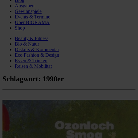
Blog
Ausgaben
Gewinnspiele
Events & Termine
Über BIORAMA
Shop
Beauty & Fitness
Bio & Natur
Diskurs & Kommentar
Eco Fashion & Design
Essen & Trinken
Reisen & Mobilität
Schlagwort:
1990er