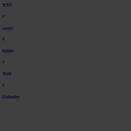
WWF
#
wasser
#
Kinder
#
Wald
#
Einkaufen