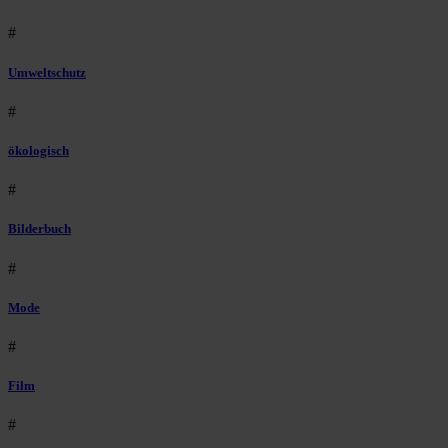
#
Umweltschutz
#
ökologisch
#
Bilderbuch
#
Mode
#
Film
#