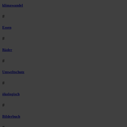
klimawandel
#
Essen
#
Räder
#
Umweltschutz
#
ökologisch
#
Bilderbuch