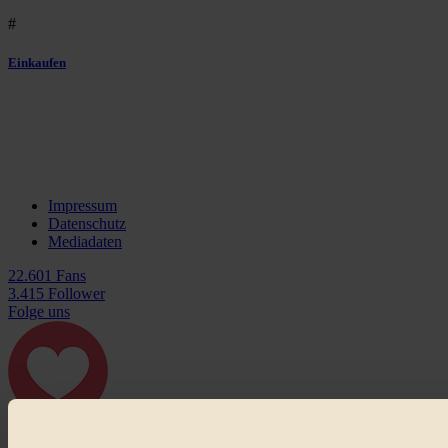
#
Einkaufen
Impressum
Datenschutz
Mediadaten
22.601 Fans
3.415 Follower
Folge uns
Bleibe auf dem Laufenden und verpasse keine
Neuigkeiten von BIORAMA.