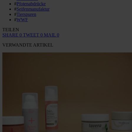
#
Pfotenabdrücke
#
Seifenmanufaktur
#
Tierspuren
#
WWF
TEILEN
SHARE
0
TWEET
0
MAIL
0
VERWANDTE ARTIKEL