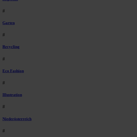
#
Garten
#
Recycling
#
Eco Fashion
#
Illustration
#
Niederösterreich
#