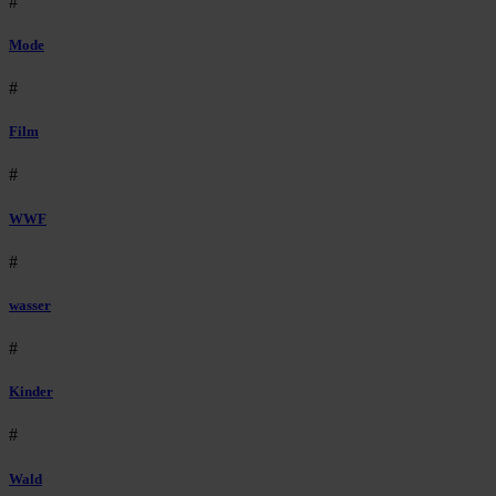
#
Mode
#
Film
#
WWF
#
wasser
#
Kinder
#
Wald