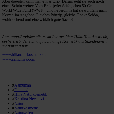
Aber dagegen kann man etwas tun.« Darum geht sie auch noch
einen Schritt weiter: Vom Erlös jeder Seife gehen 50 Cent an den
World Wide Fund (WWF). Und neuerdings hat sie übrigens auch
Kerzen im Angebot. Gleiches Prinzip, gleiche Optik: Schön,
wohlriechend und eine wirklich gute Sache!
Aamumaa-Produkte gibt es im Internet über Hilla-Naturkosmetik,
ein Vertrieb, der sich auf nachhaltige Kosmetik aus Skandinavien
spezialisiert hat:
www.hillanaturkosmetik.de
www.aamumaa.com
#
Aamumaa
#
Finnland
#
Hilla-Naturkosmetik
#
Kristiina Nevakivi
#
Natur
#
Naturkosmetik
#
Naturseifen