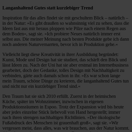
Langanhaltend Gutes statt kurzlebiger Trend
Inspiration für das alles findet sie mit geschultem Blick – natürlich –
in der Natur: »Es gibt draußen so wahnsinnig viel zu sehen, dass die
Ideen fast aus mir heraus ploppen wie Pilze nach einem Regen aus
dem Boden«, sagt sie. »Ich probiere Neues natürlich immer erst
selbst aus. Die meiner Meinung nach besten Produkte gebe ich dann
noch anderen Naturvernarrten, bevor ich in Produktion gehe.«
Vielleicht liegt diese Kreativität in ihrer Ausbildung begründet:
Kunst, Mode und Design hat sie studiert, das schärft den Blick und
lässt Ideen zu. Nach der Uni hat sie aber erstmal im Internetbusiness
gearbeitet, doch der Gedanke, tolles Design mit Nachhaltigkeit zu
verbinden, gärte auch damals schon in ihr. »Es war schon lange
mein Traum, schöne Dinge zu kreieren, die langanhaltend Gutes tun
und nicht nur ein kurzlebiger Trend sind.«
Den Traum hat sie sich 2010 erfüllt. Zuerst in der heimischen
Küche, später im Wohnzimmer, inzwischen in eigenen
Produktionsräumen in Espoo. Trotz der Expansion wird bis heute
aber jedes einzelne Stück liebevoll von Hand hergestellt; immer
nach ihren strengen nachhaltigen Richtlinien. »Der ökologische
Fußabdruck des Menschen ist grauenhaft groß«, sagt sie. »Wir
vergessen meist, dass alles, was wir brauchen, aus der Natur kommt.