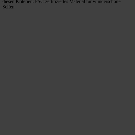
diesen Kriterien: FSC-zertifiziertes Material für wunderschöne
Seifen.