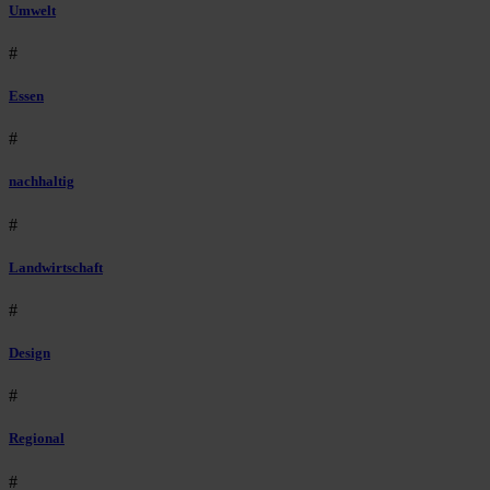
Umwelt
#
Essen
#
nachhaltig
#
Landwirtschaft
#
Design
#
Regional
#