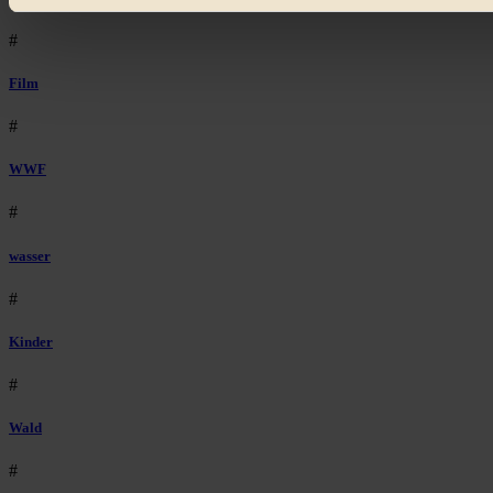
#
Film
#
WWF
#
wasser
#
Kinder
#
Wald
#