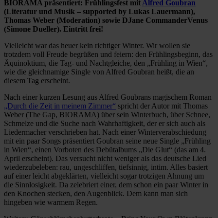
BIORAMA präsentiert: Frühlingsfest mit
Alfred Goubran
(Literatur und Musik – supported by Lukas Lauermann),
Thomas Weber (Moderation) sowie DJane CommanderVenus
(Simone Dueller). Eintritt frei!
Vielleicht war das heuer kein richtiger Winter. Wir wollen sie
trotzdem voll Freude begrüßen und feiern: den Frühlingsbeginn, das
Äquinoktium, die Tag- und Nachtgleiche, den „Frühling in Wien“,
wie die gleichnamige Single von Alfred Goubran heißt, die an
diesem Tag erscheint.
Nach einer kurzen Lesung aus Alfred Goubrans magischem Roman
„Durch die Zeit in meinem Zimmer“
spricht der Autor mit Thomas
Weber (The Gap, BIORAMA) über sein Winterbuch, über Schnee,
Schmelze und die Suche nach Wahrhaftigkeit, der er sich auch als
Liedermacher verschrieben hat. Nach einer Winterverabschiedung
mit ein paar Songs präsentiert Goubran seine neue Single „Frühling
in Wien“, einen Vorboten des Debütalbums „Die Glut“ (das am 4.
April erscheint). Das versucht nicht weniger als das deutsche Lied
wiederzubeleben: rau, ungeschliffen, tiefsinnig, intim. Alles basiert
auf einer leicht abgeklärten, vielleicht sogar trotzigen Ahnung um
die Sinnlosigkeit. Da zelebriert einer, dem schon ein paar Winter in
den Knochen stecken, den Augenblick. Dem kann man sich
hingeben wie warmem Regen.