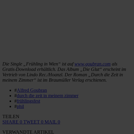
Die Single „Frühling in Wien“ ist auf
www.goubran.com
als
Gratis-Download erhältlich. Das Album „Die Glut“ erscheint im
Vertrieb von Lindo Rec./Hoanzl. Der Roman „Durch die Zeit in
meinem Zimmer“ ist im Braumüller Verlag erschienen.
#
Alfred Goubran
#
durch die zeit in meinem zimmer
#
frühlingsfest
#
phil
TEILEN
SHARE
0
TWEET
0
MAIL
0
VERWANDTE ARTIKEL