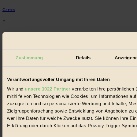
Garten
#
Recycling
#
Zustimmung
Details
Anzeigene
Eco Fashion
#
Verantwortungsvoller Umgang mit Ihren Daten
Illustration
Wir und
unsere 1022 Partner
verarbeiten Ihre persönlichen 
#
mithilfe von Technologien wie Cookies, um Informationen au
zuzugreifen und so personalisierte Werbung und Inhalte, M
Niederösterreich
Zielgruppenforschung sowie Entwicklung von Angeboten zu e
#
wer Ihre Daten für welche Zwecke nutzt. Sie können Ihre Einw
Erklärung oder durch Klicken auf das Privacy Trigger Symbo
klimawandel