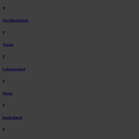
#
Nachhaltigkeit
#
Vegan
#
Lebensmittel
#
Natur
#
kinderbuch
#